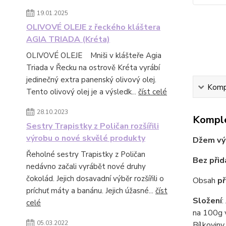
19.01.2025
OLIVOVÉ OLEJE z řeckého kláštera
AGIA TRIADA (Kréta)
OLIVOVÉ OLEJE Mniši v klášteře Agia
Triada v Řecku na ostrově Kréta vyrábí
jedinečný extra panenský olivový olej.
Kompl
Tento olivový olej je a výsledk...
číst celé
28.10.2023
Komple
Sestry Trapistky z Poličan rozšířili
výrobu o nové skvělé produkty
Džem výb
Řeholné sestry Trapistky z Poličan
Bez přid
nedávno začali vyrábět nové druhy
čokolád. Jejich dosavadní výběr rozšířili o
Obsah
př
príchuť máty a banánu. Jejich úžasné...
číst
Složení
:
celé
na 100g v
05.03.2022
Bílkoviny