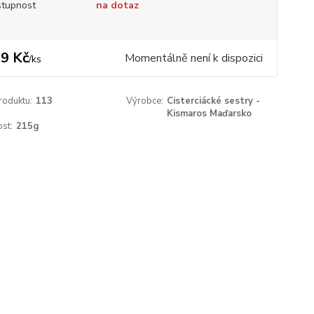
tupnost
na dotaz
9 Kč
Momentálně není k dispozici
/
ks
roduktu:
113
Výrobce:
Cisterciácké sestry -
Kismaros Maďarsko
st:
215g