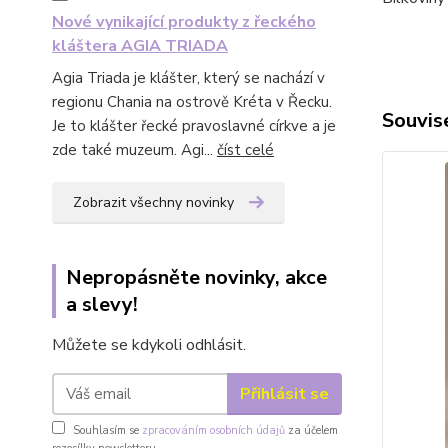
Nové vynikající produkty z řeckého
kláštera AGIA TRIADA
Agia Triada je klášter, který se nachází v
regionu Chania na ostrově Kréta v Řecku.
Souvise
Je to klášter řecké pravoslavné církve a je
zde také muzeum. Agi...
číst celé
Zobrazit všechny novinky
Nepropásněte novinky, akce
a slevy!
Můžete se kdykoli odhlásit.
Přihlásit se
Souhlasím se
zpracováním osobních údajů
za účelem