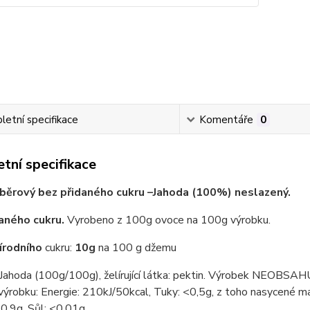
etní specifikace
Komentáře
0
tní specifikace
ěrový bez přidaného cukru –Jahoda (100%) neslazený.
aného cukru.
Vyrobeno z 100g ovoce na 100g výrobku.
írodního
cukru:
10g
na 100 g džemu
 Jahoda (100g/100g), želírující látka: pektin. Výrobek NEO
ýrobku: Energie: 210kJ/50kcal, Tuky: <0,5g, z toho nasycené mas
 0,9g, Sůl: <0,01g.