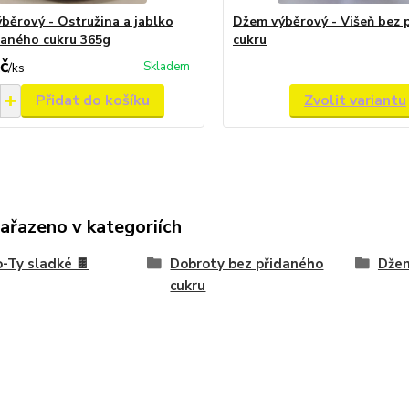
běrový - Ostružina a jablko
Džem výběrový - Višeň bez 
daného cukru 365g
cukru
č
Skladem
/
ks
Přidat do košíku
Zvolit variantu
zařazeno v kategoriích
-Ty sladké 🍫
Dobroty bez přidaného
Džem
cukru