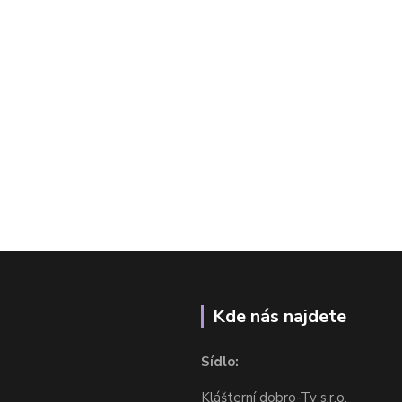
Kde nás najdete
Sídlo:
Klášterní dobro-Ty s.r.o.