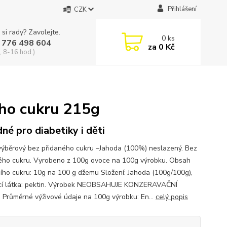
Přihlášení
CZK
 si rady? Zavolejte.
0
ks
 776 498 604
za
0 Kč
, 8-16 hod.)
ého cukru 215g
né pro diabetiky i děti
ýběrový bez přidaného cukru –Jahoda (100%) neslazený. Bez
ého cukru. Vyrobeno z 100g ovoce na 100g výrobku. Obsah
ního cukru: 10g na 100 g džemu Složení: Jahoda (100g/100g),
jící látka: pektin. Výrobek NEOBSAHUJE KONZERAVAČNÍ
 Průměrné výživové údaje na 100g výrobku: En...
celý popis