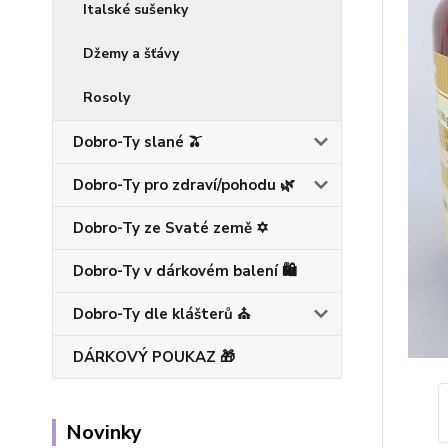
Italské sušenky
Džemy a šťávy
Rosoly
Dobro-Ty slané 🫒
Dobro-Ty pro zdraví/pohodu 🌿
Dobro-Ty ze Svaté země ✡️
Dobro-Ty v dárkovém balení 🛍️
Dobro-Ty dle klášterů ⛪
DÁRKOVÝ POUKAZ 🎁
Novinky