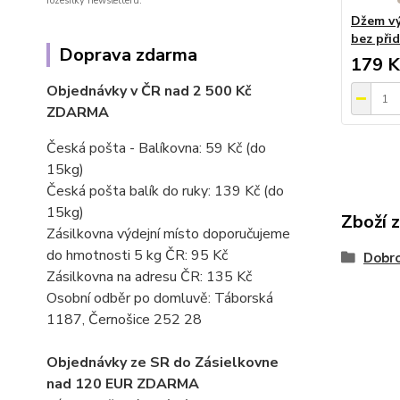
rozesílky newsletteru.
Džem vý
bez při
Doprava zdarma
179 K
Objednávky v ČR nad 2 500 Kč
ZDARMA
Česká pošta - Balíkovna: 59 Kč
(do
15kg)
Česká pošta balík do ruky: 139 Kč (do
15kg)
Zboží 
Zásilkovna výdejní místo doporučujeme
do hmotnosti 5 kg ČR: 95 Kč
Dobro
Zásilkovna na adresu ČR: 135 Kč
Osobní odběr po domluvě: Táborská
1187, Černošice 252 28
Objednávky ze SR do Zásielkovne
nad 120 EUR ZDARMA