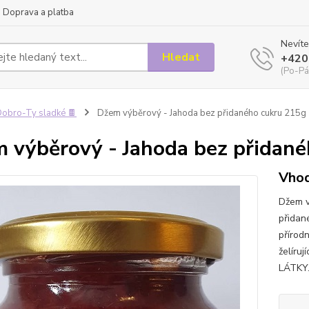
Doprava a platba
Nevíte
Hledat
+420
(Po-Pá
obro-Ty sladké 🍫
Džem výběrový - Jahoda bez přidaného cukru 215g
 výběrový - Jahoda bez přidan
Vhod
Džem v
přidan
přírod
želíru
LÁTKY.