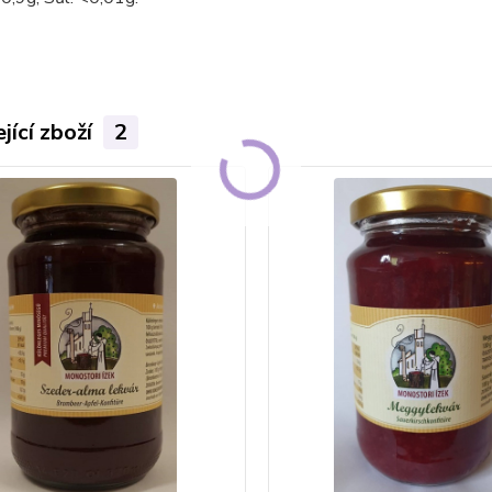
jící zboží
2