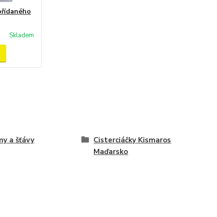
přídaného
Skladem
y a šťávy
Cisterciáčky Kismaros
Maďarsko