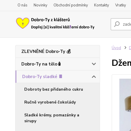
O nás
Novinky
Obchodní podmínky
Kontakty
Vratky
Úvod
D
ZLEVNĚNÉ Dobro-Ty 💰
Džem
Dobro-Ty na tělo🧴
Dobro-Ty sladké 🍫
Dobroty bez přidaného cukru
Ručně vyrobené čokolády
Sladké krémy, pomazánky a
sirupy