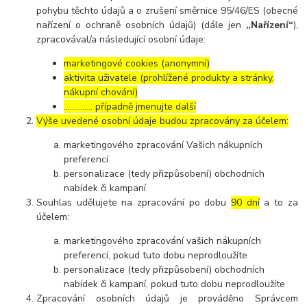
pohybu těchto údajů a o zrušení směrnice 95/46/ES (obecné
nařízení o ochraně osobních údajů) (dále jen
„Nařízení“
),
zpracovával/a následující osobní údaje:
marketingové cookies (anonymní)
aktivita uživatele (prohlížené produkty a stránky,
nákupní chování)
………….. případně jmenujte další
Výše uvedené osobní údaje budou zpracovány za účelem:
marketingového zpracování Vašich nákupních
preferencí
personalizace (tedy přizpůsobení) obchodních
nabídek či kampaní
Souhlas udělujete na zpracování po dobu
90 dní
a to za
účelem:
marketingového zpracování vašich nákupních
preferencí, pokud tuto dobu neprodloužíte
personalizace (tedy přizpůsobení) obchodních
nabídek či kampaní, pokud tuto dobu neprodloužíte
Zpracování osobních údajů je prováděno Správcem