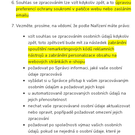
Souhlas se zpracováním lze vzít kdykoliv zpět, a to
úpravou
preferencí ochrany soukromí v patičce webu nebo zasláním
emailu
.
Vezměte, prosíme, na vědomí, že podle Nařízení máte právo:
vzít souhlas se zpracováním osobních údajů kdykoliv
zpět, toto zpětvzetí bude mít za následek
zabránění
spouštění remarketingových kódů reklamních
nástrojů a zabránění personalizace obsahu na
webových stránkách e-shopu
požadovat po Správci informaci, jaké vaše osobní
údaje zpracovává
vyžádat si u Správce přístup k vašim zpracovávaným
osobním údajům a požadovat jejich kopii
u automatizovaně zpracovaných osobních údajů na
jejich přenositelnost
nechat vaše zpracovávané osobní údaje aktualizovat
nebo opravit, popřípadě požadovat omezení jejich
zpracování
požadovat po společnosti výmaz vašich osobních
údajů, pokud se nejedná o osobní údaje, které je