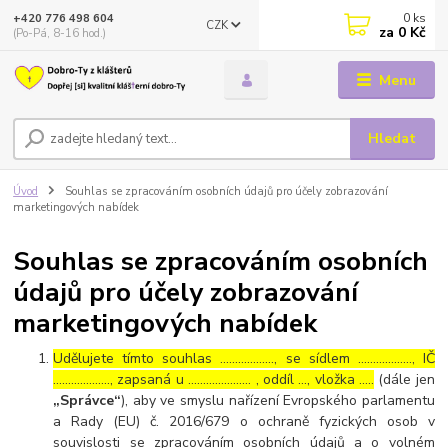
0
ks
+420 776 498 604
CZK
za
0 Kč
(Po-Pá, 8-16 hod.)
Menu
Hledat
Úvod
Souhlas se zpracováním osobních údajů pro účely zobrazování
marketingových nabídek
Souhlas se zpracováním osobních
údajů pro účely zobrazování
marketingových nabídek
Udělujete tímto souhlas ……………..., se sídlem ………………, IČ
………………., zapsaná u ………………… , oddíl …, vložka …..
(dále jen
„Správce“
), aby ve smyslu nařízení Evropského parlamentu
a Rady (EU) č. 2016/679 o ochraně fyzických osob v
souvislosti se zpracováním osobních údajů a o volném