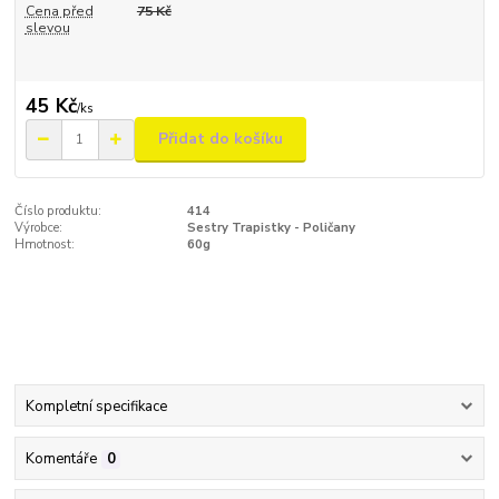
Cena před
75 Kč
slevou
45 Kč
/
ks
Přidat do košíku
Číslo produktu:
414
Výrobce:
Sestry Trapistky - Poličany
Hmotnost:
60g
Kompletní specifikace
Komentáře
0