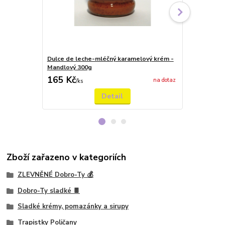
Dulce de leche-mléčný karamelový krém -
Dulce de le
Mandlový 300g
Kakaový 300
165 Kč
165 Kč
na dotaz
/
ks
/
ks
Detail
Zboží zařazeno v kategoriích
ZLEVNĚNÉ Dobro-Ty 💰
Dobro-Ty sladké 🍫
Sladké krémy, pomazánky a sirupy
Trapistky Poličany