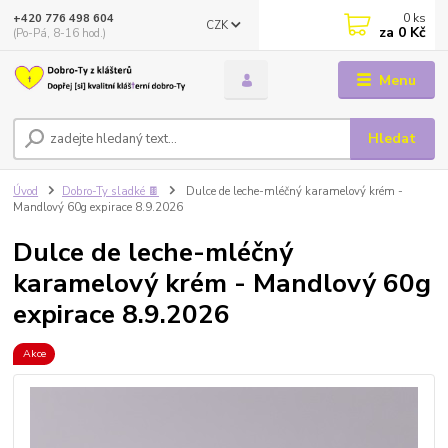
0
ks
+420 776 498 604
CZK
za
0 Kč
(Po-Pá, 8-16 hod.)
Menu
Hledat
Úvod
Dobro-Ty sladké 🍫
Dulce de leche-mléčný karamelový krém -
Mandlový 60g expirace 8.9.2026
Dulce de leche-mléčný
karamelový krém - Mandlový 60g
expirace 8.9.2026
Akce