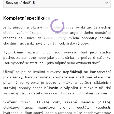
Související zboží
3
Kompletní specifikace
Je to přírodní a výživný krém, který sestry vyrábí tak, že nechají
dlouho vařit mléko podle starobylého argentinského domácího
receptu na Dulce de Leche, který ovšem obohatily novými
chutěmi. Tak vznikl nový originální cukrářský výrobek.
Tyto krémy různých chutí jsou vynikající buď jako sladká
pochoutka samotné nebo jako pomazánka na pečivo či sušenky.
Jsou výborné se zmrzlinou, jako náplně nebo ozdobení dortů.
Užívají se pouze kvalitní suroviny:
nepřidávají se konzervační
prostředky, barviva, umělá aromata ani rostlinné oleje
(tuk
přítomný ve výrobku je pouze z mléka a dalších základních
surovin). Vysoký obsah
bílkovin
a
vápníku
z mléka z něj činí
výjimečný výrobek a jeho vynikající chuť zalahodí malým i velkým.
Složení
: mléko (80,58%), cukr,
sekané mandle
(2,08%),
glukózový sirup,
mandlová aroma
, regulátor kyselosti:
hydrogenuhličitan sodný (soda bikarbona). Může obsahovat stopy