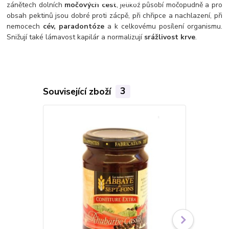
zánětech dolních
močových cest
, jelikož působí močopudně a pro
obsah pektinů jsou dobré proti zácpě, při chřipce a nachlazení, při
nemocech
cév, paradontóze
a k celkovému posílení organismu.
Snižují také lámavost kapilár a normalizují
srážlivost krve
.
Související zboží
3