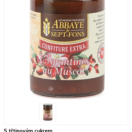
S třtinovým cukrem