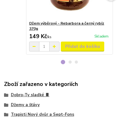
Džem výběrový - Rebarbora a černý rybíz
Džem výběrov
370g
370g
149 Kč
149 Kč
Skladem
/
ks
/
ks
Přidat do košíku
Zboží zařazeno v kategoriích
Dobro-Ty sladké 🍫
Džemy a šťávy
Trapisti Nový dvůr a Sept-Fons