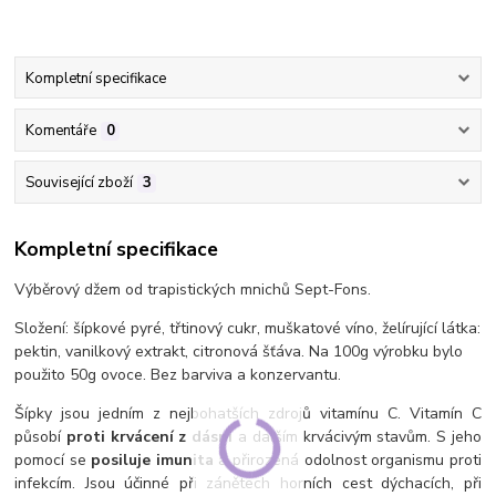
Kompletní specifikace
Komentáře
0
Související zboží
3
Kompletní specifikace
Výběrový džem od trapistických mnichů Sept-Fons.
Složení: šípkové pyré, třtinový cukr, muškatové víno, želírující látka:
pektin, vanilkový extrakt, citronová šťáva. Na 100g výrobku bylo
použito 50g ovoce. Bez barviva a konzervantu.
Šípky jsou jedním z nejbohatších zdrojů vitamínu C. Vitamín C
působí
proti krvácení z dásní
a dalším krvácivým stavům. S jeho
pomocí se
posiluje imunita
a přirozená odolnost organismu proti
infekcím. Jsou účinné při zánětech horních cest dýchacích, při