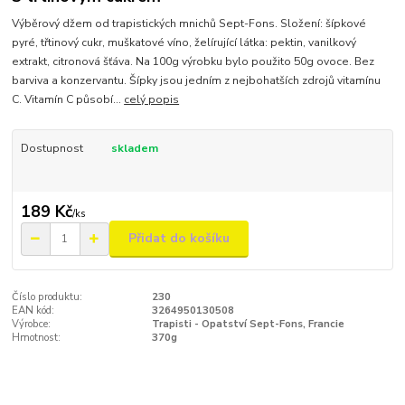
Výběrový džem od trapistických mnichů Sept-Fons. Složení: šípkové
pyré, třtinový cukr, muškatové víno, želírující látka: pektin, vanilkový
extrakt, citronová šťáva. Na 100g výrobku bylo použito 50g ovoce. Bez
barviva a konzervantu. Šípky jsou jedním z nejbohatších zdrojů vitamínu
C. Vitamín C působí...
celý popis
Dostupnost
skladem
189 Kč
/
ks
Přidat do košíku
Číslo produktu:
230
EAN kód:
3264950130508
Výrobce:
Trapisti - Opatství Sept-Fons, Francie
Hmotnost:
370g