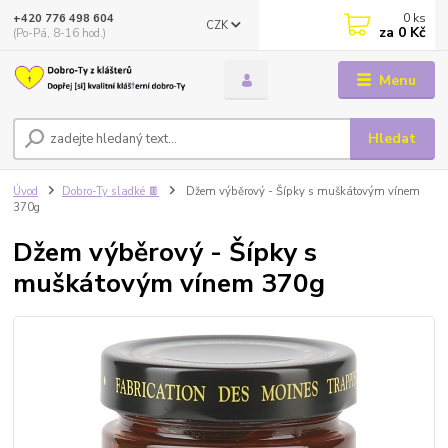
0
ks
+420 776 498 604
CZK
za
0 Kč
(Po-Pá, 8-16 hod.)
Menu
Hledat
Úvod
Dobro-Ty sladké 🍫
Džem výběrový - Šípky s muškátovým vínem
370g
Džem výběrový - Šípky s
muškátovým vínem 370g