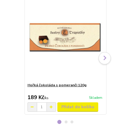
Hořká čokoláda s pomeranči 120g
Čokoládové 
hořké 170g
189 Kč
189 Kč
Skladem
/
ks
/
ks
Přidat do košíku