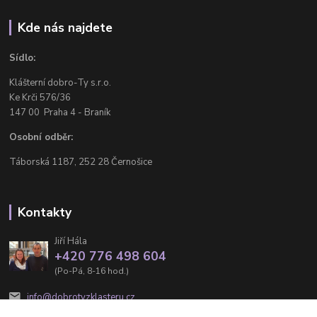
Kde nás najdete
Sídlo:
Klášterní dobro-Ty s.r.o.
Ke Krči 576/36
147 00 Praha 4 - Braník
Osobní odběr:
Táborská 1187, 252 28 Černošice
Kontakty
Jiří Hála
+420 776 498 604
(Po-Pá, 8-16 hod.)
info@dobrotyzklasteru.cz