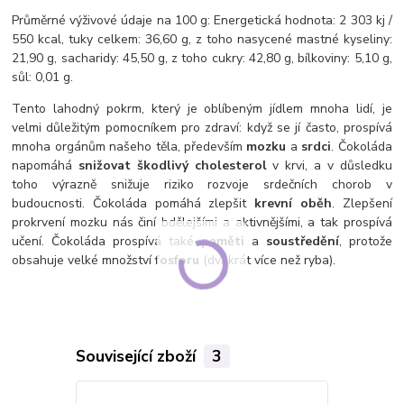
Průměrné výživové údaje na 100 g: Energetická hodnota: 2 303 kj /
550 kcal, tuky celkem: 36,60 g, z toho nasycené mastné kyseliny:
21,90 g, sacharidy: 45,50 g, z toho cukry: 42,80 g, bílkoviny: 5,10 g,
sůl: 0,01 g.
Tento lahodný pokrm, který je oblíbeným jídlem mnoha lidí, je
velmi důležitým pomocníkem pro zdraví: když se jí často, prospívá
mnoha orgánům našeho těla, především
mozku
a
srdci
. Čokoláda
napomáhá
snižovat škodlivý
cholesterol
v krvi, a v důsledku
toho výrazně snižuje riziko rozvoje srdečních chorob v
budoucnosti. Čokoláda pomáhá zlepšit
krevní oběh
. Zlepšení
prokrvení mozku nás činí bdělejšími a aktivnějšími, a tak prospívá
učení. Čokoláda prospívá také
paměti
a
soustředění
, protože
obsahuje velké množství
fosforu
(dvakrát více než ryba).
Související zboží
3