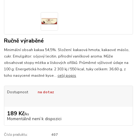
Ručně výraběné
Minimální obsah kakaa 54,5%. Složení: kakaová hmota, kakaové máslo,
cukr. Emulgátor: sójový lecitin, přírodní vanilkové aroma. Může
obsahovat stopy mléka a lískových oříšků. Průměrné výživové údaje na
100 g: Energetická hodnota: 2 303 kj / 550 kcal, tuky celkem: 36,60 g, z
toho nasycené mastné kyse...
celý popis
Dostupnost
na dotaz
189 Kč
/
ks
Momentálně není k dispozici
Číslo produktu:
407