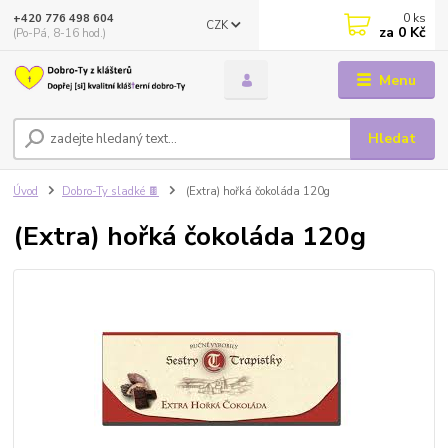
0
ks
+420 776 498 604
CZK
za
0 Kč
(Po-Pá, 8-16 hod.)
Menu
Hledat
Úvod
Dobro-Ty sladké 🍫
(Extra) hořká čokoláda 120g
(Extra) hořká čokoláda 120g