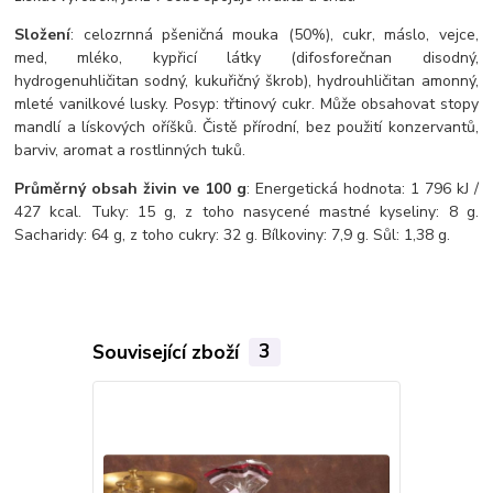
Složení
: celozrnná pšeničná mouka (50%), cukr, máslo, vejce,
med, mléko, kypřicí látky (difosforečnan disodný,
hydrogenuhličitan sodný, kukuřičný škrob), hydrouhličitan amonný,
mleté vanilkové lusky. Posyp: třtinový cukr. Může obsahovat stopy
mandlí a lískových oříšků. Čistě přírodní, bez použití konzervantů,
barviv, aromat a rostlinných tuků.
Průměrný obsah živin ve 100 g
: Energetická hodnota: 1 796 kJ /
427 kcal. Tuky: 15 g, z toho nasycené mastné kyseliny: 8 g.
Sacharidy: 64 g, z toho cukry: 32 g. Bílkoviny: 7,9 g. Sůl: 1,38 g.
Související zboží
3