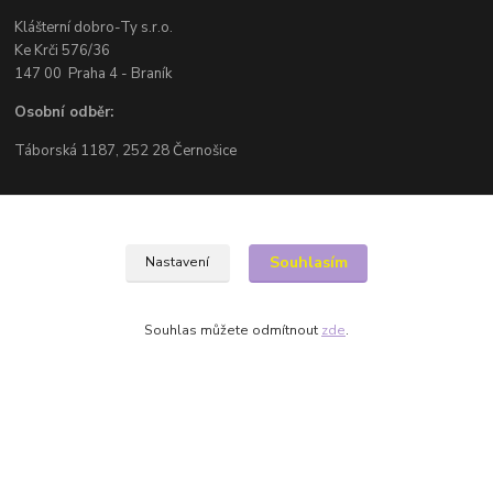
Klášterní dobro-Ty s.r.o.
Ke Krči 576/36
147 00 Praha 4 - Braník
Osobní odběr:
Táborská 1187, 252 28 Černošice
Kontakty
Souhlasím
Nastavení
Jiří Hála
+420 776 498 604
(Po-Pá, 8-16 hod.)
Souhlas můžete odmítnout
zde
.
info@dobrotyzklasteru.cz