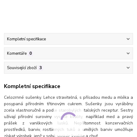
Kompletní specifikace
Komentáře
0
Související zboží
3
Kompletní specifikace
Celozrnné sušenky. Lehce stravitelná, s přísadou medu a mléka a
posypaná přírodním třtinovým cukrem. Sušenky jsou vyráběny
zcela vlastnoručně a podle starobylých italských receptur. Sestry
užívají přírodní suroviny vysoké kvality, například med a pravý
prášek z vanilkových lusků. Nepřítomnost konzervačních
prostředků, barviv, rostlinných tuků a umělých barviv umožňuje
získat výrobek, jenž v sobě spojuje kvalitu a chuť.