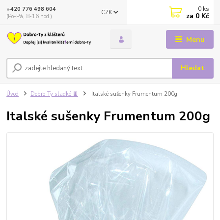
0
ks
+420 776 498 604
CZK
za
0 Kč
(Po-Pá, 8-16 hod.)
Menu
Hledat
Úvod
Dobro-Ty sladké 🍫
Italské sušenky Frumentum 200g
Italské sušenky Frumentum 200g