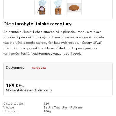
Dle starobylé italské receptury.
Celozrnné sušenky. Lehce stravitelná, s přísadou medu a mléka a
posypaná přírodním třtinovým cukrem. Sušenky jsou vyráběny zcela
vlastnoručně a podle starobylých italských receptur. Sestry užívají
přírodní suroviny vysoké kvality, například med a pravý prášek z
vanilkových lusků. Nepřítomnost konzer...
celý popis
Dostupnost
na dotaz
169 Kč
/
ks
Momentálně není k dispozici
Číslo produktu:
426
Výrobce:
Sestry Trapistky - Poličany
Hmotnost:
200g