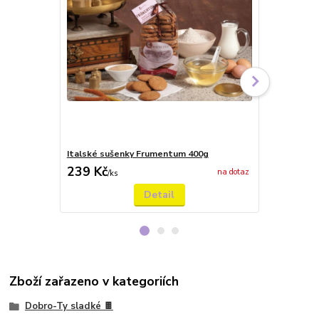
Italské sušenky Frumentum 400g
Italské suš
239 Kč
239 Kč
na dotaz
/
ks
/
ks
Detail
Zboží zařazeno v kategoriích
Dobro-Ty sladké 🍫