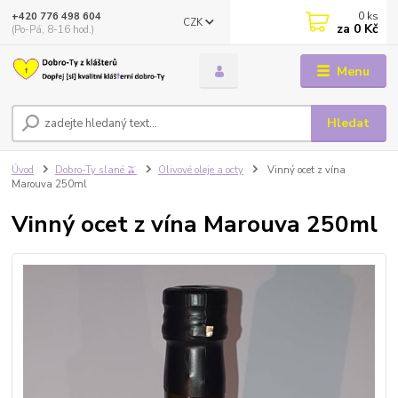
0
ks
+420 776 498 604
CZK
za
0 Kč
(Po-Pá, 8-16 hod.)
Menu
Hledat
Úvod
Dobro-Ty slané 🫒
Olivové oleje a octy
Vinný ocet z vína
Marouva 250ml
Vinný ocet z vína Marouva 250ml