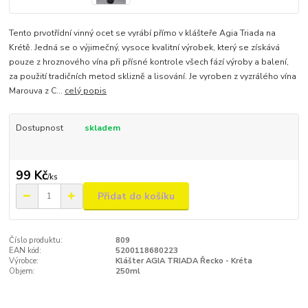
Tento prvotřídní vinný ocet se vyrábí přímo v klášteře Agia Triada na
Krétě. Jedná se o výjimečný, vysoce kvalitní výrobek, který se získává
pouze z hroznového vína při přísné kontrole všech fází výroby a balení,
za použití tradičních metod sklizně a lisování. Je vyroben z vyzrálého vína
Marouva z C...
celý popis
Dostupnost
skladem
99 Kč
/
ks
Přidat do košíku
Číslo produktu:
809
EAN kód:
5200118680223
Výrobce:
Klášter AGIA TRIADA Řecko - Kréta
Objem:
250ml