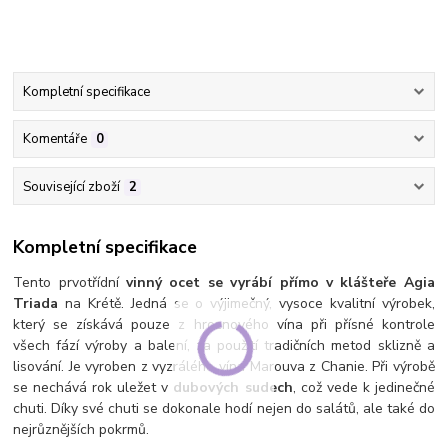
Kompletní specifikace
Komentáře
0
Související zboží
2
Kompletní specifikace
Tento prvotřídní
vinný ocet se vyrábí přímo v klášteře Agia
Triada
na Krétě. Jedná se o výjimečný, vysoce kvalitní výrobek,
který se získává pouze z hroznového vína při přísné kontrole
všech fází výroby a balení, za použití tradičních metod sklizně a
lisování. Je vyroben z vyzrálého vína Marouva z Chanie. Při výrobě
se nechává rok uležet v
dubových sudech
, což vede k jedinečné
chuti. Díky své chuti se dokonale hodí nejen do salátů, ale také do
nejrůznějších pokrmů.