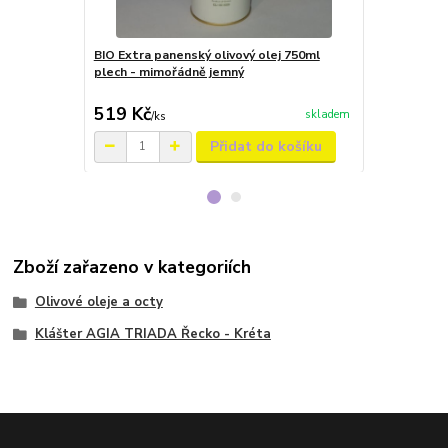
BIO Extra panenský olivový olej 750ml
BIO Extra pa
plech - mimořádně jemný
plech - mim
obal
519 Kč
469 Kč
skladem
/
ks
/
ks
Přidat do košíku
Zboží zařazeno v kategoriích
Olivové oleje a octy
Klášter AGIA TRIADA Řecko - Kréta