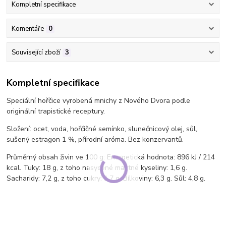
Kompletní specifikace
Komentáře
0
Související zboží
3
Kompletní specifikace
Speciální hořčice vyrobená mnichy z Nového Dvora podle
originální trapistické receptury.
Složení: ocet, voda, hořčičné semínko, slunečnicový olej, sůl,
sušený estragon 1 %, přírodní aróma. Bez konzervantů.
Průměrný obsah živin ve 100 g: Energetická hodnota: 896 kJ / 214
kcal. Tuky: 18 g, z toho nasycené mastné kyseliny: 1,6 g.
Sacharidy: 7,2 g, z toho cukry: 1,7 g. Bílkoviny: 6,3 g. Sůl: 4,8 g.