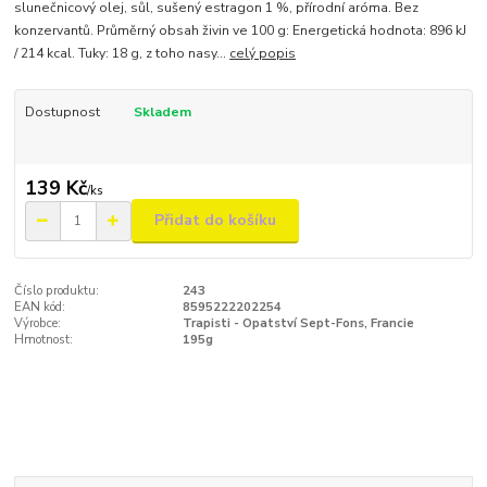
slunečnicový olej, sůl, sušený estragon 1 %, přírodní aróma. Bez
konzervantů. Průměrný obsah živin ve 100 g: Energetická hodnota: 896 kJ
/ 214 kcal. Tuky: 18 g, z toho nasy...
celý popis
Dostupnost
Skladem
139 Kč
/
ks
Přidat do košíku
Číslo produktu:
243
EAN kód:
8595222202254
Výrobce:
Trapisti - Opatství Sept-Fons, Francie
Hmotnost:
195g