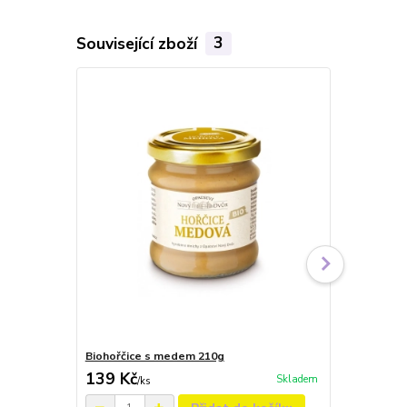
Související zboží
3
Biohořčice s medem 210g
Trapistická 
139 Kč
119 Kč
Skladem
/
ks
/
ks