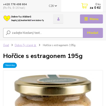
0
ks
+420 776 498 604
CZK
za
0 Kč
(Po-Pá, 8-16 hod.)
Menu
Hledat
Úvod
Dobro-Ty slané 🫒
Hořčice s estragonem 195g
Hořčice s estragonem 195g
Novinka