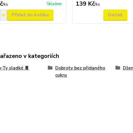
č
139 Kč
Skladem
/
ks
/
ks
Přidat do košíku
Detail
zařazeno v kategoriích
-Ty sladké 🍫
Dobroty bez přidaného
Džem
cukru