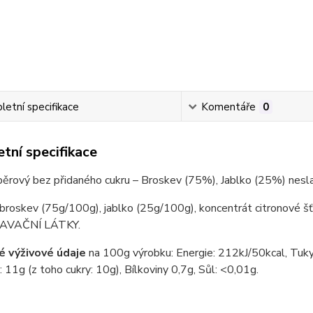
etní specifikace
Komentáře
0
tní specifikace
ěrový bez přidaného cukru – Broskev (75%), Jablko (25%) nesl
 broskev (75g/100g), jablko (25g/100g),
koncentrát citronové š
AVAČNÍ LÁTKY.
 výživové údaje
na 100g výrobku: Energie: 212kJ/50kcal, Tuky
: 11g (z toho cukry: 10g), Bílkoviny 0,7g, Sůl: <0,01g.