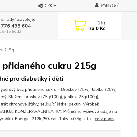
Přihlášení
CZK
 si rady? Zavolejte.
0
ks
 776 498 604
za
0 Kč
, 8-16 hod.)
kru 215g
z přidaného cukru 215g
né pro diabetiky i děti
ýběrový bez přidaného cukru – Broskev (75%), Jablko (25%)
ený. Složení: broskev (75g/100g), jablko (25g/100g),
rát citronové šťávy, želírující látka: pektin. Výrobek
AHUJE KONZERAVAČNÍ LÁTKY. Průměrné výživové údaje na
robku: Energie: 212kJ/50kcal, Tuky: <0,5g, z to...
celý popis