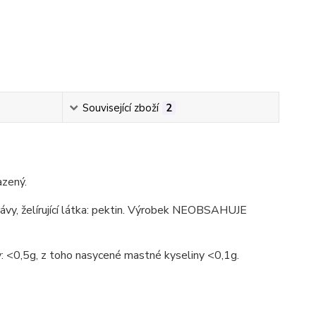
Související zboží
2
azený.
ťávy,
želírující látka: pektin. Výrobek NEOBSAHUJE
: <0,5g, z toho nasycené mastné kyseliny <0,1g.