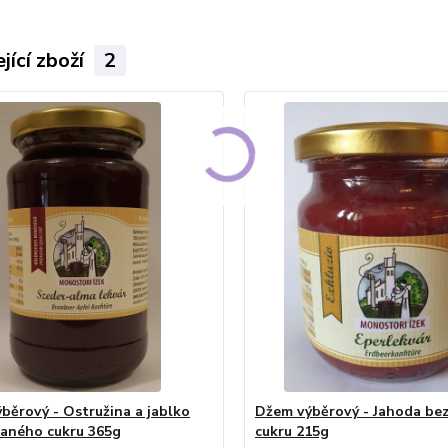
jící zboží
2
běrový - Ostružina a jablko
Džem výběrový - Jahoda be
daného cukru 365g
cukru 215g