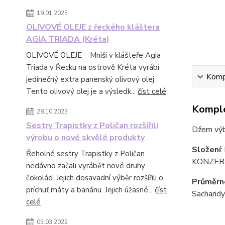
19.01.2025
OLIVOVÉ OLEJE z řeckého kláštera
AGIA TRIADA (Kréta)
OLIVOVÉ OLEJE Mniši v klášteře Agia
Triada v Řecku na ostrově Kréta vyrábí
Kompl
jedinečný extra panenský olivový olej.
Tento olivový olej je a výsledk...
číst celé
Komple
28.10.2023
Sestry Trapistky z Poličan rozšířili
Džem výb
výrobu o nové skvělé produkty
Složení
:
Řeholné sestry Trapistky z Poličan
KONZER
nedávno začali vyrábět nové druhy
čokolád. Jejich dosavadní výběr rozšířili o
Průměrné
príchuť máty a banánu. Jejich úžasné...
číst
Sacharidy
celé
05.03.2022