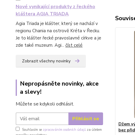
Nové vynikající produkty z řeckého
kláštera AGIA TRIADA
Souvise
Agia Triada je klášter, který se nachází v
regionu Chania na ostrově Kréta v Řecku.
Je to klášter řecké pravoslavné církve a je
zde také muzeum. Agi...
číst celé
Zobrazit všechny novinky
Nepropásněte novinky, akce
a slevy!
Můžete se kdykoli odhlásit.
Přihlásit se
Džem vý
bez při
Souhlasím se
zpracováním osobních údajů
za účelem