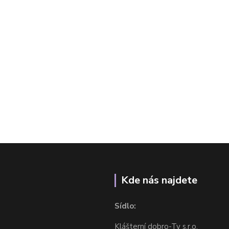
Kde nás najdete
Sídlo:
Klášterní dobro-Ty s.r.o.