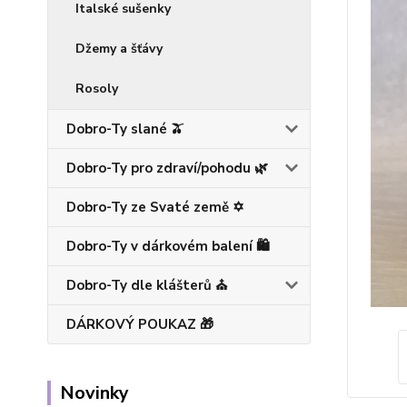
Italské sušenky
Džemy a šťávy
Rosoly
Dobro-Ty slané 🫒
Dobro-Ty pro zdraví/pohodu 🌿
Dobro-Ty ze Svaté země ✡️
Dobro-Ty v dárkovém balení 🛍️
Dobro-Ty dle klášterů ⛪
DÁRKOVÝ POUKAZ 🎁
Novinky