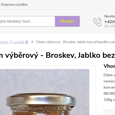
Doprava a platba
Nevíte
Hledat
+420
(Po-Pá
obro-Ty sladké 🍫
Džem výběrový - Broskev, Jablko bez přidaného cu
 výběrový - Broskev, Jablko be
Vhod
Džem v
neslaz
koncent
NEOBS
100g vý