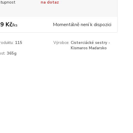
tupnost
na dotaz
9 Kč
Momentálně není k dispozici
/
ks
roduktu:
115
Výrobce:
Cisterciácké sestry -
Kismaros Maďarsko
st:
365g