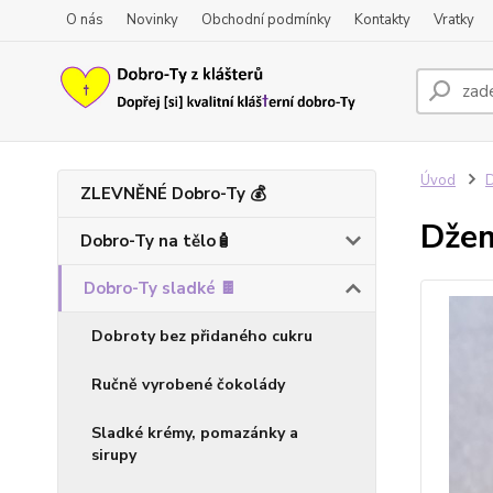
O nás
Novinky
Obchodní podmínky
Kontakty
Vratky
Úvod
D
ZLEVNĚNÉ Dobro-Ty 💰
Džem
Dobro-Ty na tělo🧴
Dobro-Ty sladké 🍫
Dobroty bez přidaného cukru
Ručně vyrobené čokolády
Sladké krémy, pomazánky a
sirupy