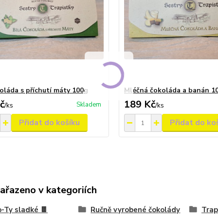
koláda s příchutí máty 100g
Mléčná čokoláda a banán 1
č
189 Kč
Skladem
/
ks
/
ks
Přidat do košíku
Přidat do ko
zařazeno v kategoriích
-Ty sladké 🍫
Ručně vyrobené čokolády
Trap