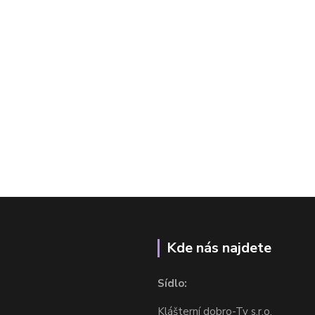
Kde nás najdete
Sídlo:
Klášterní dobro-Ty s.r.o.