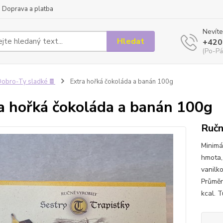
Doprava a platba
Nevíte
Hledat
+420
(Po-Pá
obro-Ty sladké 🍫
Extra hořká čokoláda a banán 100g
a hořká čokoláda a banán 100g
Ručn
Minimá
hmota, 
vanilk
Průměr
kcal. 