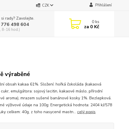
Přihlášení
CZK
 si rady? Zavolejte.
0
ks
 776 498 604
za
0 Kč
, 8-16 hod.)
ě výraběné
lní obsah kakaa 61%. Složení: hořká čokoláda (kakaová
cukr, emulgátora: sojový lecitin, kakaové máslo, přírodní
ové aroma), mrazem sušené banánové kosky 1%. Bezlepková.
né výživové údaje na 100g: Energetická hodnota: 2404 kJ/578
Tuky celkem: 40g, z toho nasycené mastn...
celý popis