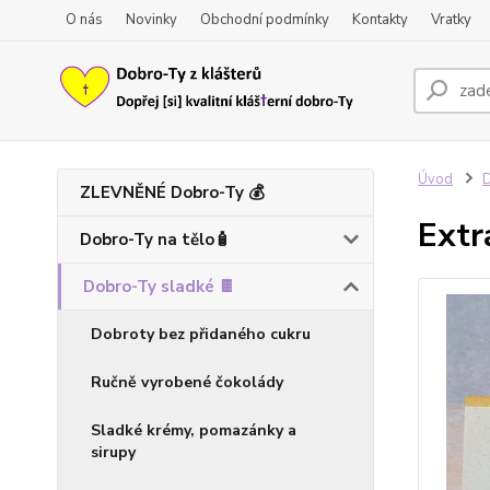
O nás
Novinky
Obchodní podmínky
Kontakty
Vratky
Úvod
D
ZLEVNĚNÉ Dobro-Ty 💰
Extr
Dobro-Ty na tělo🧴
Dobro-Ty sladké 🍫
Dobroty bez přidaného cukru
Ručně vyrobené čokolády
Sladké krémy, pomazánky a
sirupy