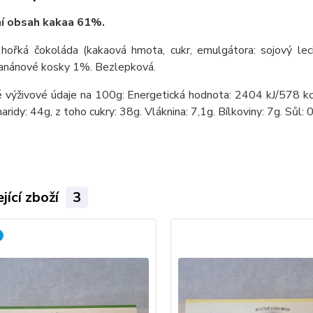
ní obsah kakaa 61%.
 hořká čokoláda (kakaová hmota, cukr, emulgátora: sojový lec
anánové kosky 1%. Bezlepková.
 výživové údaje na 100g: Energetická hodnota: 2404 kJ/578 kc
aridy: 44g, z toho cukry: 38g. Vláknina: 7,1g. Bílkoviny: 7g. Sůl: 0
jící zboží
3