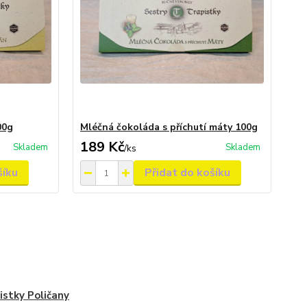
00g
Mléčná čokoláda s příchutí máty 100g
189 Kč
Skladem
Skladem
/
ks
šíku
Přidat do košíku
istky Poličany