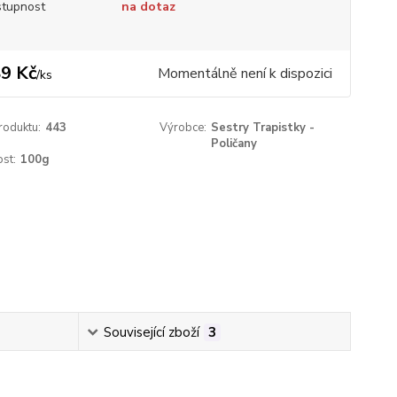
tupnost
na dotaz
9 Kč
Momentálně není k dispozici
/
ks
roduktu:
443
Výrobce:
Sestry Trapistky -
Poličany
st:
100g
Související zboží
3