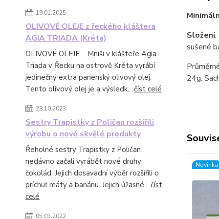
19.01.2025
Minimál
OLIVOVÉ OLEJE z řeckého kláštera
Složení
:
AGIA TRIADA (Kréta)
sušené b
OLIVOVÉ OLEJE Mniši v klášteře Agia
Triada v Řecku na ostrově Kréta vyrábí
Průměrné
jedinečný extra panenský olivový olej.
24g. Sach
Tento olivový olej je a výsledk...
číst celé
28.10.2023
Sestry Trapistky z Poličan rozšířili
výrobu o nové skvělé produkty
Souvise
Řeholné sestry Trapistky z Poličan
nedávno začali vyrábět nové druhy
Novinka
čokolád. Jejich dosavadní výběr rozšířili o
príchuť máty a banánu. Jejich úžasné...
číst
celé
05.03.2022