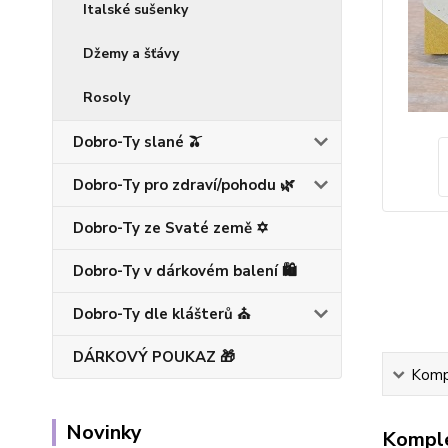
Italské sušenky
Džemy a šťávy
Rosoly
Dobro-Ty slané 🫒
Dobro-Ty pro zdraví/pohodu 🌿
Dobro-Ty ze Svaté země ✡️
Dobro-Ty v dárkovém balení 🛍️
Dobro-Ty dle klášterů ⛪
DÁRKOVÝ POUKAZ 🎁
Kompl
Novinky
Komple