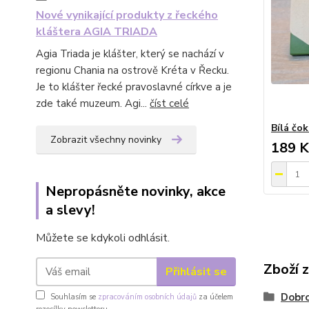
Nové vynikající produkty z řeckého
kláštera AGIA TRIADA
Agia Triada je klášter, který se nachází v
regionu Chania na ostrově Kréta v Řecku.
Je to klášter řecké pravoslavné církve a je
zde také muzeum. Agi...
číst celé
Bílá čo
Zobrazit všechny novinky
189 K
Nepropásněte novinky, akce
a slevy!
Můžete se kdykoli odhlásit.
Zboží 
Přihlásit se
Dobro
Souhlasím se
zpracováním osobních údajů
za účelem