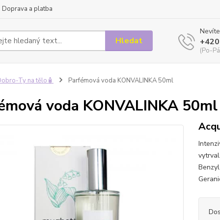
Doprava a platba
Nevíte
Hledat
+420
(Po-Pá
obro-Ty na tělo🧴
Parfémová voda KONVALINKA 50ml
fémová voda KONVALINKA 50ml
Acqu
Intenzi
vytrva
Benzyl
Gerani
Dos