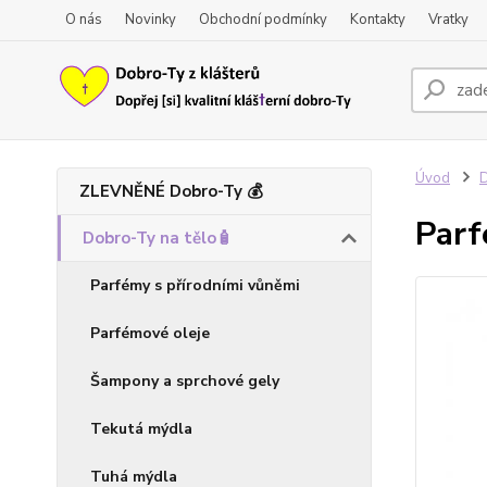
O nás
Novinky
Obchodní podmínky
Kontakty
Vratky
Úvod
D
ZLEVNĚNÉ Dobro-Ty 💰
Par
Dobro-Ty na tělo🧴
Parfémy s přírodními vůněmi
Parfémové oleje
Šampony a sprchové gely
Tekutá mýdla
Tuhá mýdla