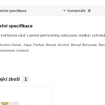
etní specifikace
Komentáře
0
tní specifikace
 květinová vůně z jemné jarní květiny, exkluzivní, sladká i vytrvalá
Alcohol Denat., Aqua, Parfum, Benzyl Alcohol, Benzyl Benzoate, Benzy
Limonene, Linalool.
jící zboží
1