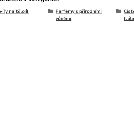
-Ty na tělo🧴
Parfémy s přírodními
Cist
vůněmi
Itáli