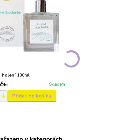
 holení 100ml
č
Skladem
/
ks
Přidat do košíku
zařazeno v kategoriích