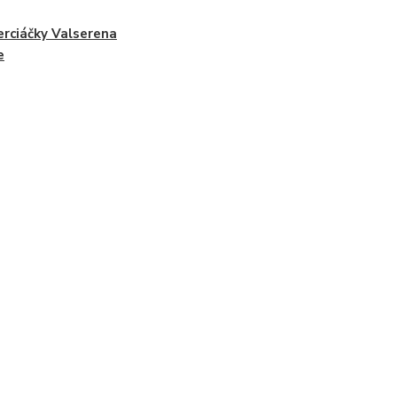
erciáčky Valserena
e