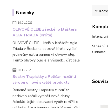
Kompl
Novinky
19.01.2025
Komple
OLIVOVÉ OLEJE z řeckého kláštera
AGIA TRIADA (Kréta)
Intenzivní
OLIVOVÉ OLEJE Mniši v klášteře Agia
Složení
: 
Triada v Řecku na ostrově Kréta vyrábí
Cinnamal, 
jedinečný extra panenský olivový olej.
Tento olivový olej je a výsledk...
číst celé
28.10.2023
Sestry Trapistky z Poličan rozšířili
Souvise
výrobu o nové skvělé produkty
Řeholné sestry Trapistky z Poličan
nedávno začali vyrábět nové druhy
čokolád. Jejich dosavadní výběr rozšířili o
príchuť máty a banánu. Jejich úžasné...
číst