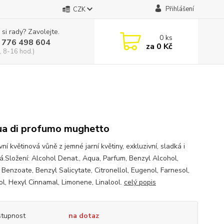
Přihlášení
CZK
 si rady? Zavolejte.
0
ks
 776 498 604
za
0 Kč
, 8-16 hod.)
a di profumo mughetto
vní květinová vůně z jemné jarní květiny, exkluzivní, sladká i
lá.Složení: Alcohol Denat., Aqua, Parfum, Benzyl Alcohol,
 Benzoate, Benzyl Salicytate, Citronellol, Eugenol, Farnesol,
ol, Hexyl Cinnamal, Limonene, Linalool.
celý popis
tupnost
na dotaz