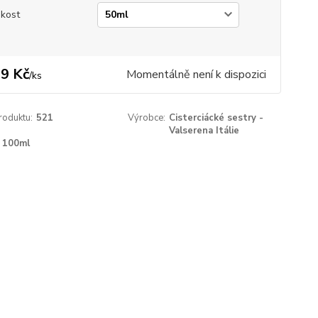
ikost
9 Kč
Momentálně není k dispozici
/
ks
roduktu:
521
Výrobce:
Cisterciácké sestry -
Valserena Itálie
100ml