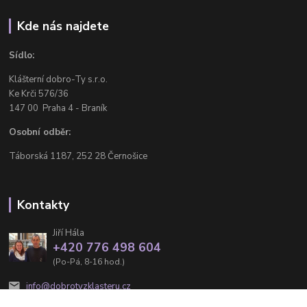
Kde nás najdete
Sídlo:
Klášterní dobro-Ty s.r.o.
Ke Krči 576/36
147 00 Praha 4 - Braník
Osobní odběr:
Táborská 1187, 252 28 Černošice
Kontakty
Jiří Hála
+420 776 498 604
(Po-Pá, 8-16 hod.)
info@dobrotyzklasteru.cz