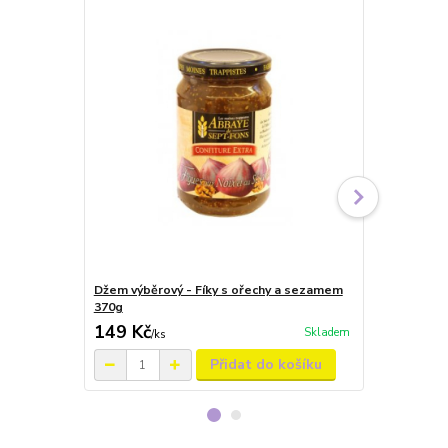
Džem výběrový - Fíky s ořechy a sezamem
Džem výběro
370g
370g
149 Kč
149 Kč
Skladem
/
ks
/
ks
Přidat do košíku