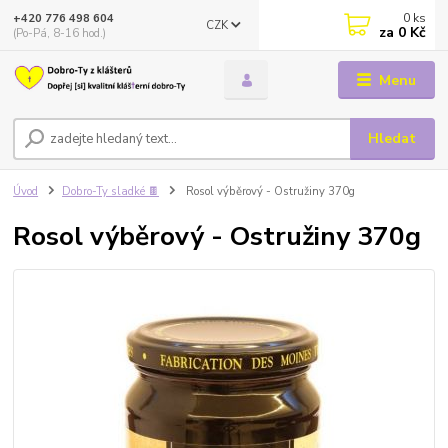
0
ks
+420 776 498 604
CZK
za
0 Kč
(Po-Pá, 8-16 hod.)
Menu
Hledat
Úvod
Dobro-Ty sladké 🍫
Rosol výběrový - Ostružiny 370g
Rosol výběrový - Ostružiny 370g