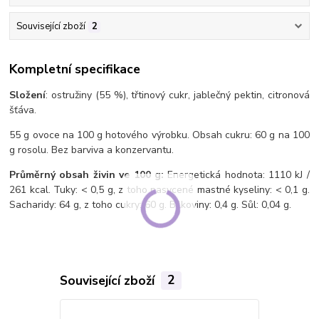
Související zboží
2
Kompletní specifikace
Složení
: ostružiny (55 %), třtinový cukr, jablečný pektin, citronová
šťáva.
55 g ovoce na 100 g hotového výrobku. Obsah cukru: 60 g na 100
g rosolu. Bez barviva a konzervantu.
Průměrný obsah živin ve 100 g:
Energetická hodnota: 1110 kJ /
261 kcal. Tuky: < 0,5 g, z toho nasycené mastné kyseliny: < 0,1 g.
Sacharidy: 64 g, z toho cukry: 60 g. Bílkoviny: 0,4 g. Sůl: 0,04 g.
Související zboží
2
TOP produkt