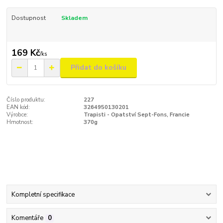
Dostupnost
Skladem
169 Kč
/
ks
Přidat do košíku
Číslo produktu:
227
EAN kód:
3264950130201
Výrobce:
Trapisti - Opatství Sept-Fons, Francie
Hmotnost:
370g
Kompletní specifikace
Komentáře
0