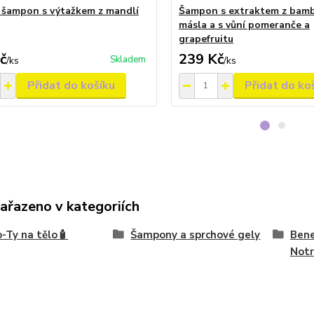
šampon s výtažkem z mandlí
Šampon s extraktem z bam
másla a s vůní pomeranče a
grapefruitu
č
239 Kč
Skladem
/
ks
/
ks
Přidat do košíku
Přidat do ko
zařazeno v kategoriích
-Ty na tělo🧴
Šampony a sprchové gely
Bene
Not