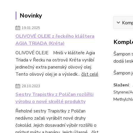
Novinky
Kompl
19.01.2025
OLIVOVÉ OLEJE z řeckého kláštera
Komple
AGIA TRIADA (Kréta)
OLIVOVÉ OLEJE Mniši v klášteře Agia
Šampon s 
Triada v Řecku na ostrově Kréta vyrábí
dodá lesk
jedinečný extra panenský olivový olej.
Šampon j
Tento olivový olej je a výsledk...
číst celé
Složení
:
28.10.2023
Styrene/
Sestry Trapistky z Poličan rozšířili
Methylchlo
výrobu o nové skvělé produkty
Řeholné sestry Trapistky z Poličan
nedávno začali vyrábět nové druhy
čokolád. Jejich dosavadní výběr rozšířili o
príchuť máty a banánu. Jejich úžasné...
číst