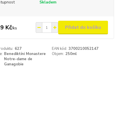
tupnost
Skladem
9 Kč
Přidat do košíku
/
ks
roduktu:
627
EAN kód:
3700210052147
e:
Benediktíni Monastere
Objem:
250ml
Notre-dame de
Ganagobie