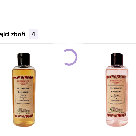
jící zboží
4