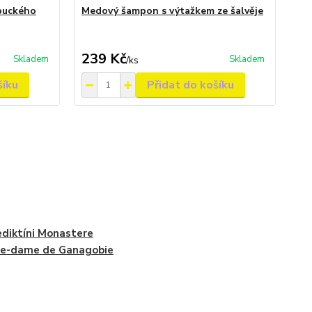
buckého
Medový šampon s výtažkem ze šalvěje
Es
30
239 Kč
9
Skladem
Skladem
/
ks
šíku
Přidat do košíku
diktíni Monastere
re-dame de Ganagobie