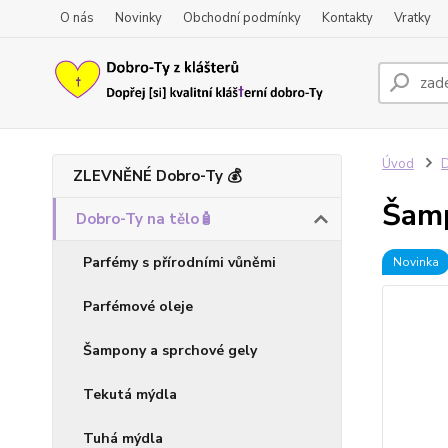
O nás
Novinky
Obchodní podmínky
Kontakty
Vratky
Úvod
D
ZLEVNĚNÉ Dobro-Ty 💰
Šam
Dobro-Ty na tělo🧴
Parfémy s přírodními vůněmi
Novinka
Parfémové oleje
Šampony a sprchové gely
Tekutá mýdla
Tuhá mýdla