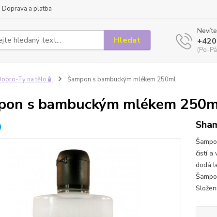
Doprava a platba
Nevíte
Hledat
+420
(Po-Pá
obro-Ty na tělo🧴
Šampon s bambuckým mlékem 250ml
pon s bambuckým mlékem 250m
Sham
Šampon
čistí a
dodá l
Šampon
Složení