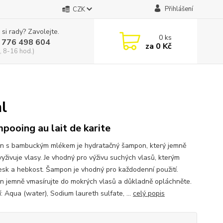
Přihlášení
CZK
 si rady? Zavolejte.
0
ks
 776 498 604
za
0 Kč
, 8-16 hod.)
l
pooing au lait de karite
 s bambuckým mlékem je hydratačný šampon, který jemně
 vyživuje vlasy. Je vhodný pro výživu suchých vlasů, kterým
esk a hebkost. Šampon je vhodný pro každodenní použití.
 jemně vmasírujte do mokrých vlasů a důkladně opláchněte.
: Aqua (water), Sodium laureth sulfate, ...
celý popis