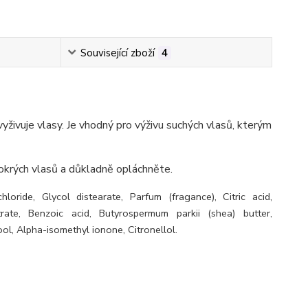
Související zboží
4
ivuje vlasy. Je vhodný pro výživu suchých vlasů, kterým
okrých vlasů a důkladně opláchněte.
ride, Glycol distearate, Parfum (fragance), Citric acid,
ate, Benzoic acid, Butyrospermum parkii (shea) butter,
ol, Alpha-isomethyl ionone, Citronellol.