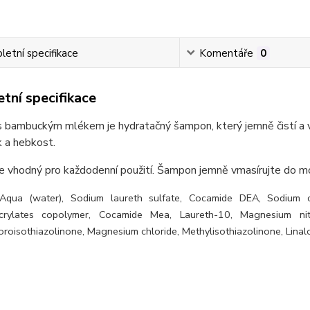
etní specifikace
Komentáře
0
tní specifikace
bambuckým mlékem je hydratačný šampon, který jemně čistí a vyž
 a hebkost.
e vhodný pro každodenní použití. Šampon jemně vmasírujte do m
 Aqua (water), Sodium laureth sulfate, Cocamide DEA, Sodium chlo
Acrylates copolymer, Cocamide Mea, Laureth-10, Magnesium nitr
roisothiazolinone, Magnesium chloride, Methylisothiazolinone, Linalo