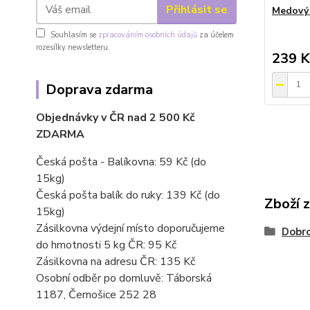
Přihlásit se
Medový 
Souhlasím se
zpracováním osobních údajů
za účelem
rozesílky newsletteru.
239 K
Doprava zdarma
Objednávky v ČR nad 2 500 Kč
ZDARMA
Česká pošta - Balíkovna: 59 Kč
(do
15kg)
Česká pošta balík do ruky: 139 Kč (do
Zboží 
15kg)
Zásilkovna výdejní místo doporučujeme
Dobro
do hmotnosti 5 kg ČR: 95 Kč
Zásilkovna na adresu ČR: 135 Kč
Osobní odběr po domluvě: Táborská
1187, Černošice 252 28