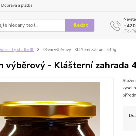
Doprava a platba
Nevíte
Hledat
+420
(Po-Pá
obro-Ty sladké 🍫
Džem výběrový - Klášterní zahrada 440g
 výběrový - Klášterní zahrada 
Složení
kyseli
přírod
Dos