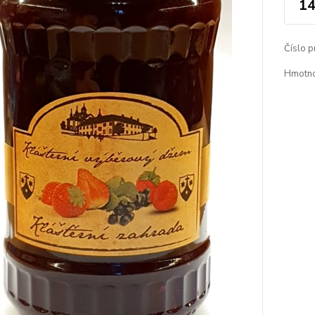
14
Číslo p
Hmotno