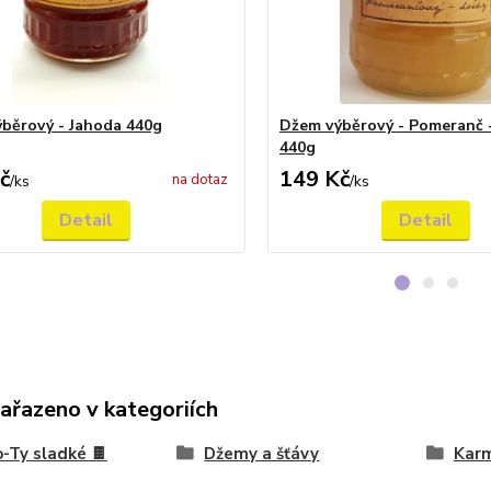
běrový - Jahoda 440g
Džem výběrový - Pomeranč 
440g
č
149 Kč
na dotaz
/
ks
/
ks
Detail
Detail
zařazeno v kategoriích
-Ty sladké 🍫
Džemy a šťávy
Karm