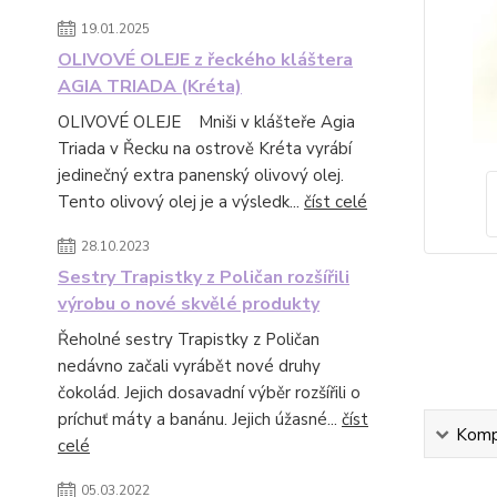
19.01.2025
OLIVOVÉ OLEJE z řeckého kláštera
AGIA TRIADA (Kréta)
OLIVOVÉ OLEJE Mniši v klášteře Agia
Triada v Řecku na ostrově Kréta vyrábí
jedinečný extra panenský olivový olej.
Tento olivový olej je a výsledk...
číst celé
28.10.2023
Sestry Trapistky z Poličan rozšířili
výrobu o nové skvělé produkty
Řeholné sestry Trapistky z Poličan
nedávno začali vyrábět nové druhy
čokolád. Jejich dosavadní výběr rozšířili o
príchuť máty a banánu. Jejich úžasné...
číst
Kompl
celé
05.03.2022