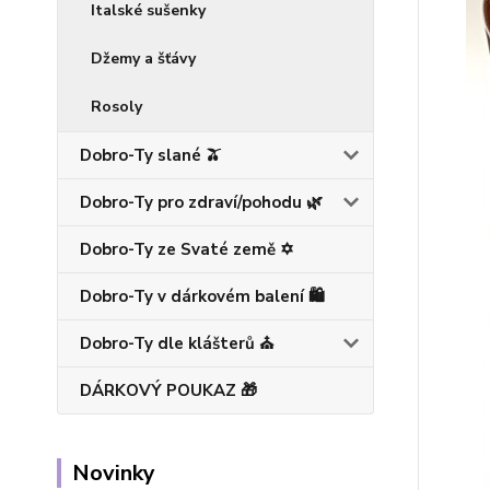
Italské sušenky
Džemy a šťávy
Rosoly
Dobro-Ty slané 🫒
Dobro-Ty pro zdraví/pohodu 🌿
Dobro-Ty ze Svaté země ✡️
Dobro-Ty v dárkovém balení 🛍️
Dobro-Ty dle klášterů ⛪
DÁRKOVÝ POUKAZ 🎁
Novinky