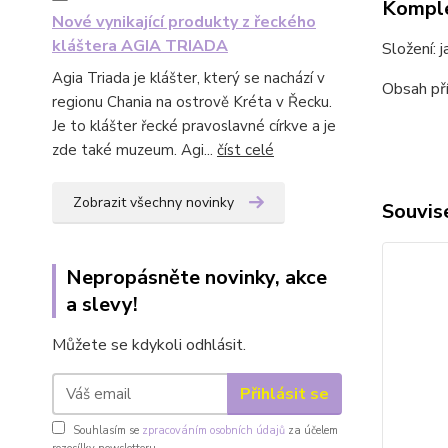
Komple
Nové vynikající produkty z řeckého
kláštera AGIA TRIADA
Složení: 
Agia Triada je klášter, který se nachází v
Obsah pří
regionu Chania na ostrově Kréta v Řecku.
Je to klášter řecké pravoslavné církve a je
zde také muzeum. Agi...
číst celé
Zobrazit všechny novinky
Souvise
Nepropásněte novinky, akce
a slevy!
Můžete se kdykoli odhlásit.
Přihlásit se
Souhlasím se
zpracováním osobních údajů
za účelem