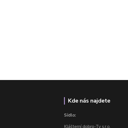
Kde nás najdete
Sídlo:
Klášterní dobro-Ty s.r.o.