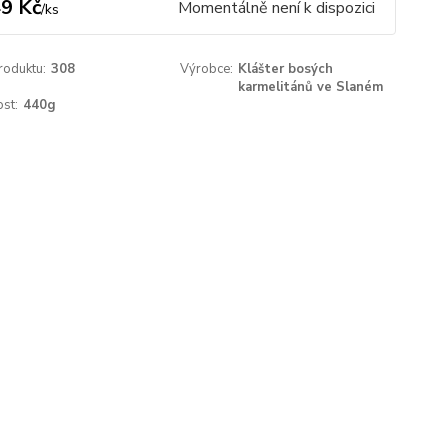
9 Kč
Momentálně není k dispozici
/
ks
roduktu:
308
Výrobce:
Klášter bosých
karmelitánů ve Slaném
st:
440g