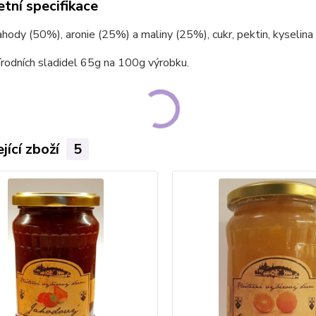
tní specifikace
jahody (50%), aronie (25%) a maliny (25%), cukr, pektin, kyselina
rodních sladidel 65g na 100g výrobku.
jící zboží
5