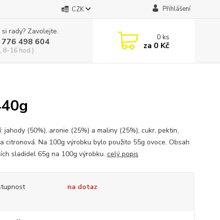
Přihlášení
CZK
 si rady? Zavolejte.
0
ks
 776 498 604
za
0 Kč
, 8-16 hod.)
440g
: jahody (50%), aronie (25%) a maliny (25%), cukr, pektin,
na citronová. Na 100g výrobku bylo použito 55g ovoce. Obsah
ních sladidel 65g na 100g výrobku.
celý popis
tupnost
na dotaz