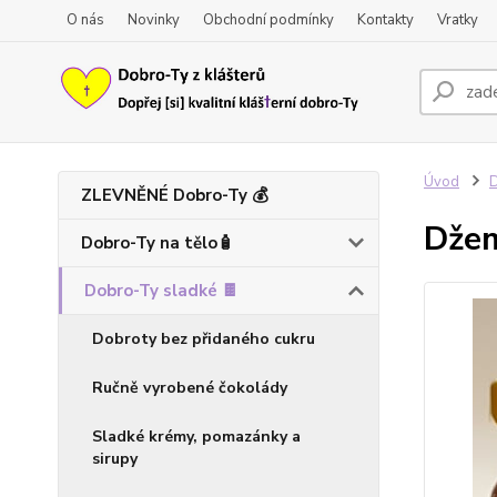
O nás
Novinky
Obchodní podmínky
Kontakty
Vratky
Úvod
D
ZLEVNĚNÉ Dobro-Ty 💰
Džem
Dobro-Ty na tělo🧴
Dobro-Ty sladké 🍫
Dobroty bez přidaného cukru
Ručně vyrobené čokolády
Sladké krémy, pomazánky a
sirupy