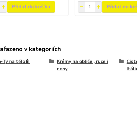
Přidat do košíku
Přidat do ko
zařazeno v kategoriích
-Ty na tělo🧴
Krémy na obličej, ruce i
Cist
nohy
Itáli