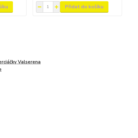
šíku
Přidat do košíku
erciáčky Valserena
e