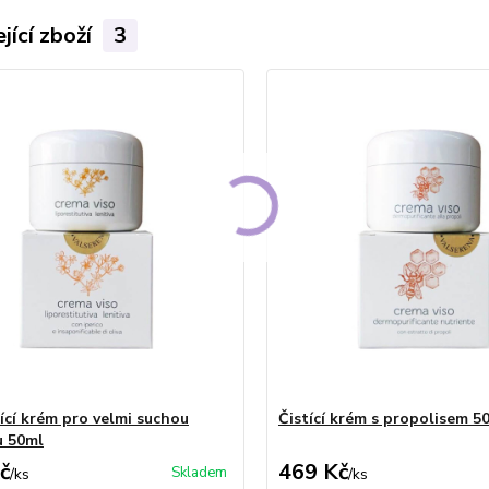
jící zboží
3
jící krém pro velmi suchou
Čistící krém s propolisem 5
u 50ml
č
469 Kč
Skladem
/
ks
/
ks