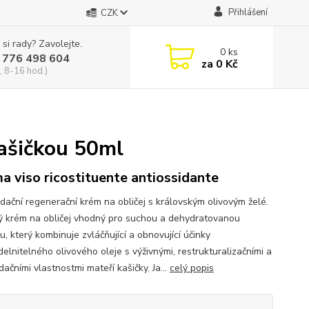
Přihlášení
CZK
 si rady? Zavolejte.
0
ks
 776 498 604
za
0 Kč
, 8-16 hod.)
kašičkou 50ml
a viso ricostituente antiossidante
idační regenerační krém na obličej s královským olivovým želé.
ý krém na obličej vhodný pro suchou a dehydratovanou
, který kombinuje zvláčňující a obnovující účinky
elnitelného olivového oleje s výživnými, restrukturalizačními a
dačními vlastnostmi mateří kašičky. Ja...
celý popis