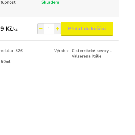
tupnost
Skladem
9 Kč
Přidat do košíku
/
ks
roduktu:
526
Výrobce:
Cisterciácké sestry -
Valserena Itálie
50ml