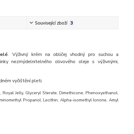
Související zboží
3
želé
. Výživný krém na obličej vhodný pro suchou a
účinky nezmýdelnitelného olivového oleje s
výživnými,
dném vyčištění pleti.
 Royal Jelly, Glyceryl Sterate, Dimethicone, Phenoxyethanol,
Aminomethyl Propanol, Lecithin, Alpha-isomethyl Ionone, Amyl