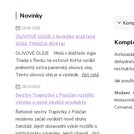
Novinky
Kompl
19.01.2025
OLIVOVÉ OLEJE z řeckého kláštera
Komple
AGIA TRIADA (Kréta)
OLIVOVÉ OLEJE Mniši v klášteře Agia
Antioxid
Triada v Řecku na ostrově Kréta vyrábí
dehydrat
jedinečný extra panenský olivový olej.
restruktu
Tento olivový olej je a výsledk...
číst celé
Jak použí
28.10.2023
Složení
: 
Sestry Trapistky z Poličan rozšířili
Imidazoli
výrobu o nové skvělé produkty
Cinnamal, 
Řeholné sestry Trapistky z Poličan
nedávno začali vyrábět nové druhy
čokolád. Jejich dosavadní výběr rozšířili o
príchuť máty a banánu. Jejich úžasné...
číst