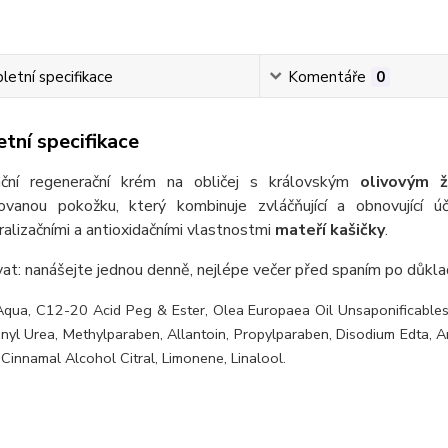
etní specifikace
Komentáře
0
tní specifikace
ační regenerační krém na obličej s královským
olivovým 
ovanou pokožku, který kombinuje zvláčňující a obnovující 
ralizačními a antioxidačními vlastnostmi
mateří kašičky
.
vat: nanášejte jednou denně, nejlépe večer před spaním po důkla
Aqua, C12-20 Acid Peg & Ester, Olea Europaea Oil Unsaponificables,
dinyl Urea, Methylparaben, Allantoin, Propylparaben, Disodium Edta, 
Cinnamal Alcohol Citral, Limonene, Linalool.