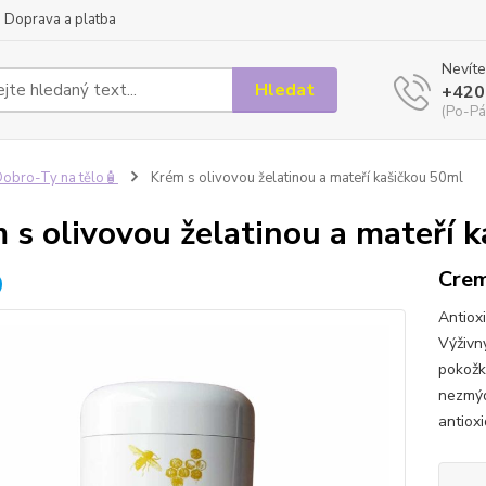
Doprava a platba
Nevíte
Hledat
+420
(Po-Pá
obro-Ty na tělo🧴
Krém s olivovou želatinou a mateří kašičkou 50ml
 s olivovou želatinou a mateří 
Crem
Antiox
Výživn
pokožku
nezmýd
antioxi