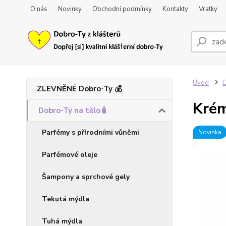
O nás
Novinky
Obchodní podmínky
Kontakty
Vratky
Úvod
D
ZLEVNĚNÉ Dobro-Ty 💰
Krém
Dobro-Ty na tělo🧴
Parfémy s přírodními vůněmi
Novinka
Parfémové oleje
Šampony a sprchové gely
Tekutá mýdla
Tuhá mýdla