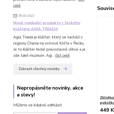
celé
Souvise
05.03.2022
Nové vynikající produkty z řeckého
kláštera AGIA TRIADA
Agia Triada je klášter, který se nachází v
regionu Chania na ostrově Kréta v Řecku.
Je to klášter řecké pravoslavné církve a je
zde také muzeum. Agi...
číst celé
Zobrazit všechny novinky
Nepropásněte novinky, akce
a slevy!
Zklidňu
pokožk
Můžete se kdykoli odhlásit.
449 K