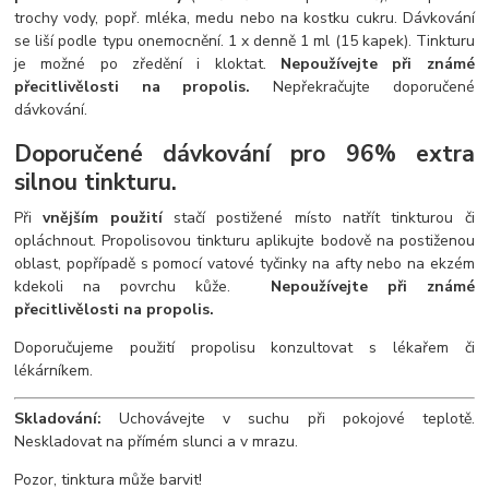
trochy vody, popř. mléka, medu nebo na kostku cukru. Dávkování
se liší podle typu onemocnění. 1 x denně 1 ml (15 kapek). Tinkturu
je možné po zředění i kloktat.
Nepoužívejte při známé
přecitlivělosti na propolis.
Nepřekračujte doporučené
dávkování.
Doporučené dávkování pro 96% extra
silnou tinkturu.
Při
vnějším použití
stačí postižené místo natřít tinkturou či
opláchnout. Propolisovou tinkturu aplikujte bodově na postiženou
oblast, popřípadě s pomocí vatové tyčinky na afty nebo na ekzém
kdekoli na povrchu kůže.
Nepoužívejte při známé
přecitlivělosti na propolis.
Doporučujeme použití propolisu konzultovat s lékařem či
lékárníkem.
Skladování:
Uchovávejte v suchu při pokojové teplotě.
Neskladovat na přímém slunci a v mrazu.
Pozor, tinktura může barvit!