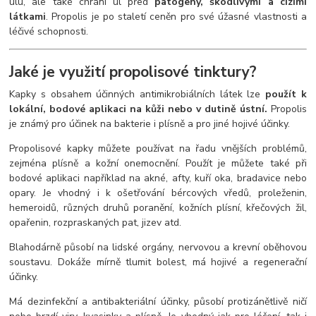
úlu, ale také chrání úl před
patogeny, škodlivými a cizími
látkami
. Propolis je po staletí ceněn pro své úžasné vlastnosti a
léčivé schopnosti.
Jaké je využití propolisové tinktury?
Kapky s obsahem účinných antimikrobiálních látek lze
použít
k
lokální, bodové aplikaci na kůži nebo v dutině ústní.
Propolis
je známý pro účinek na bakterie i plísně a pro jiné hojivé účinky.
Propolisové kapky můžete používat na řadu vnějších problémů,
zejména plísně a kožní onemocnění. Použít je můžete také při
bodové aplikaci například na akné, afty, kuří oka, bradavice nebo
opary. Je vhodný i k ošetřování bércových vředů, proleženin,
hemeroidů, různých druhů poranění, kožních plísní, křečových žil,
opařenin, rozpraskaných pat, jizev atd.
Blahodárně působí na lidské orgány, nervovou a krevní oběhovou
soustavu. Dokáže mírně tlumit bolest, má hojivé a regenerační
účinky.
Má dezinfekční a antibakteriální účinky, působí protizánětlivě ničí