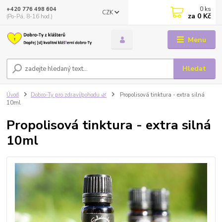
0
ks
+420 776 498 604
CZK
za
0 Kč
(Po-Pá, 8-16 hod.)
Menu
Hledat
Úvod
Dobro-Ty pro zdraví/pohodu 🌿
Propolisová tinktura - extra silná
10ml
Propolisová tinktura - extra silná
10ml