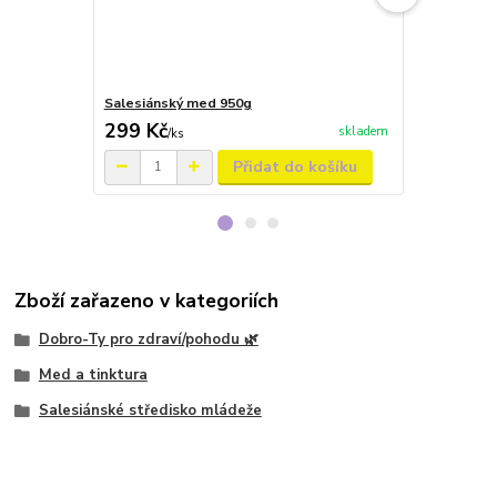
Salesiánský med 950g
Propolisová 
299 Kč
159 Kč
skladem
/
ks
/
ks
Přidat do košíku
Zboží zařazeno v kategoriích
Dobro-Ty pro zdraví/pohodu 🌿
Med a tinktura
Salesiánské středisko mládeže