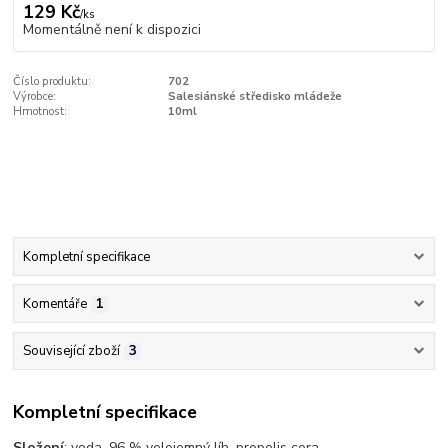
129 Kč
/
ks
Momentálně není k dispozici
Číslo produktu:
702
Výrobce:
Salesiánské středisko mládeže
Hmotnost:
10ml
Kompletní specifikace
Komentáře
1
Související zboží
3
Kompletní specifikace
Složení
: voda, 96 % velejemný líh, propolis cera