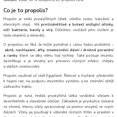
Co je to propolis?
Propolis je směs pryskyřičných látek, včelího vosku, balzámů a
éterických olejů. Má
protizánětlivé a bolest snižující účinky,
ničí bakterie, bacily a viry.
Důležitou součástí jeho složení je
řada vitamínů a minerálů.
O propolisu se říká, že může pomáhat s celou řadou problémů –
akné, nachlazení, afty, onemocnění dásní i drobné poranění
a ranky
, které se díky němu hojí rychleji. Také posiluje imunitu,
dezinfikuje a je vhodný pro prevenci různých infekcí, chřipky
a dalších onemocnění.
Propolis využívali už staří Egypťané, Řekové a Asyřané, především
k hojení ran, na podporu imunitního systému a ke zmírnění obtíží
zažívacího traktu.
Propolis je tuhá, hnědá pryskyřičná látka vyráběná včelami k
dezinfekčním a stavebním účelům. Základem je pryskyřice získaná
ze stromů, kterou včely zpracovávají za pomoci enzymů ve svých
žlázách. Včely jej používají k utěsnění různých trhlin a prasklin v