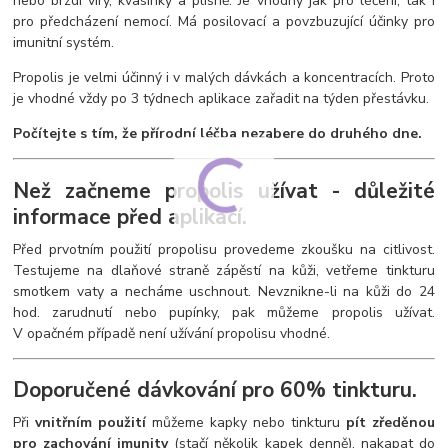
nebo brzdí viry, kvasinky a plísně. Je vhodný jak pro léčení, tak i
pro předcházení nemocí. Má posilovací a povzbuzující účinky pro
imunitní systém.
Propolis je velmi účinný i v malých dávkách a koncentracích. Proto
je vhodné vždy po 3 týdnech aplikace zařadit na týden přestávku.
Počítejte s tím, že přírodní léčba nezabere do druhého dne.
Než začneme propolis užívat - důležité
informace před aplikací.
Před prvotním použití propolisu provedeme zkoušku na citlivost.
Testujeme na dlaňové straně zápěstí na kůži, vetřeme tinkturu
smotkem vaty a necháme uschnout. Nevznikne-li na kůži do 24
hod. zarudnutí nebo pupínky, pak můžeme propolis užívat.
V opačném případě není užívání propolisu vhodné.
Doporučené dávkování pro 60% tinkturu.
Při
vnitřním použití
můžeme kapky nebo tinkturu
pít zředěnou
pro zachování imunity
(stačí několik kapek denně), nakapat do