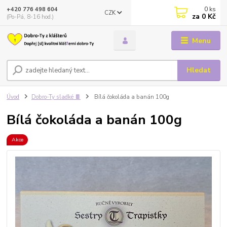
0
ks
+420 776 498 604
CZK
za
0 Kč
(Po-Pá, 8-16 hod.)
Menu
Hledat
Úvod
Dobro-Ty sladké 🍫
Bílá čokoláda a banán 100g
Bílá čokoláda a banán 100g
Akce