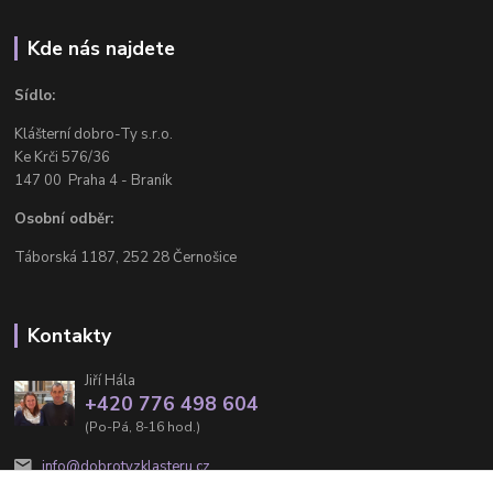
Kde nás najdete
Sídlo:
Klášterní dobro-Ty s.r.o.
Ke Krči 576/36
147 00 Praha 4 - Braník
Osobní odběr:
Táborská 1187, 252 28 Černošice
Kontakty
Jiří Hála
+420 776 498 604
(Po-Pá, 8-16 hod.)
info@dobrotyzklasteru.cz