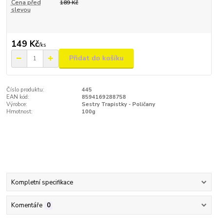
Cena před
189 Kč
slevou
149 Kč
/
ks
Přidat do košíku
Číslo produktu:
445
EAN kód:
8594169288758
Výrobce:
Sestry Trapistky - Poličany
Hmotnost:
100g
Kompletní specifikace
Komentáře
0