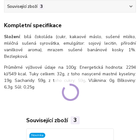
Související zboží
3
Kompletní specifikace
Složení
: bílá čokoláda (cukr, kakaové máslo, sušené mléko,
mléčná sušená syrovátka, emulgátor: sojový lecitin, přírodní
vanilkové aroma), mrazem sušené banánové kosky 1%.
Bezlepková.
Průměrné výživové údaje na 100g: Energetická hodnota: 2294
kJ/549 kcal. Tuky celkem: 32g, z toho nasycené mastné kyseliny:
19g. Sacharidy: 59g, z toho cukry: 59g. Vláknina: 0g. Bílkoviny:
6,3g. Sůl: 0,25g
Související zboží
3
Novinka