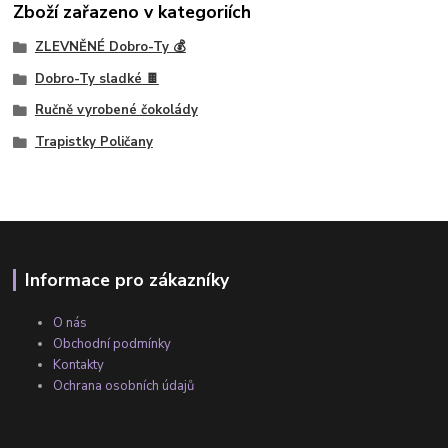
Zboží zařazeno v kategoriích
ZLEVNĚNÉ Dobro-Ty 💰
Dobro-Ty sladké 🍫
Ručně vyrobené čokolády
Trapistky Poličany
Informace pro zákazníky
O nás
Obchodní podmínky
Kontakty
Ochrana osobních údajů