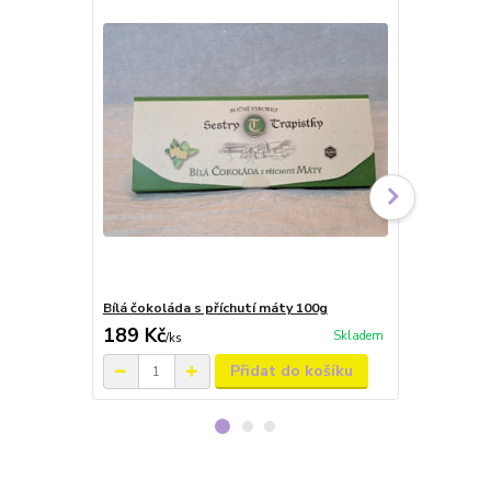
Bílá čokoláda s příchutí máty 100g
Mléčná čoko
189 Kč
189 Kč
Skladem
/
ks
/
ks
Přidat do košíku