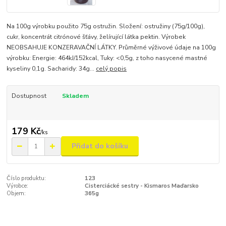
Na 100g výrobku použito 75g ostružin. Složení: ostružiny (75g/100g),
cukr, koncentrát citrónové šťávy, želírující látka pektin. Výrobek
NEOBSAHUJE KONZERAVAČNÍ LÁTKY. Průměrné výživové údaje na 100g
výrobku: Energie: 464kJ/152kcal, Tuky: <0,5g, z toho nasycené mastné
kyseliny 0,1g. Sacharidy: 34g...
celý popis
Dostupnost
Skladem
179 Kč
/
ks
Přidat do košíku
Číslo produktu:
123
Výrobce:
Cisterciácké sestry - Kismaros Maďarsko
Objem:
365g