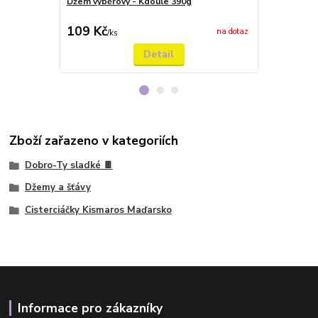
Džem výběrový - Kdoule 390g
Džem výběrov
380g
109 Kč
179 Kč
na dotaz
/
ks
/
ks
Detail
Zboží zařazeno v kategoriích
Dobro-Ty sladké 🍫
Džemy a šťávy
Cisterciáčky Kismaros Maďarsko
Informace pro zákazníky