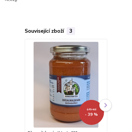
Související zboží
3
179 Kč
- 39 %