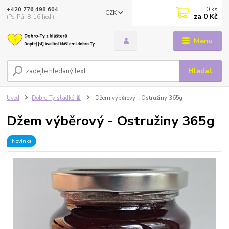
0
ks
+420 776 498 604
CZK
za
0 Kč
(Po-Pá, 8-16 hod.)
Menu
Hledat
Úvod
Dobro-Ty sladké 🍫
Džem výběrový - Ostružiny 365g
Džem výběrový - Ostružiny 365g
Novinka