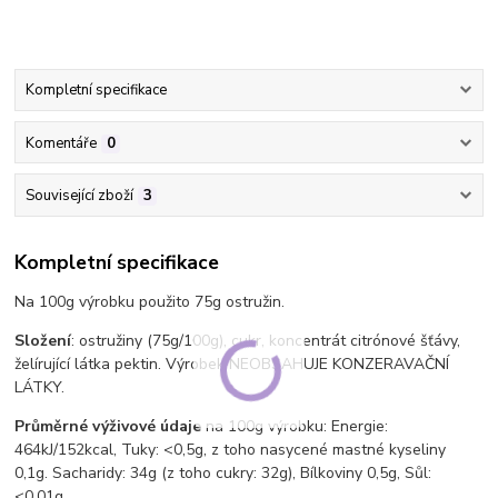
Kompletní specifikace
Komentáře
0
Související zboží
3
Kompletní specifikace
Na 100g výrobku použito 75g ostružin.
Složení
: ostružiny (75g/100g), cukr, koncentrát citrónové šťávy,
želírující látka pektin. Výrobek NEOBSAHUJE KONZERAVAČNÍ
LÁTKY.
Průměrné výživové údaje
na 100g výrobku: Energie:
464kJ/152kcal, Tuky: <0,5g, z toho nasycené mastné kyseliny
0,1g. Sacharidy: 34g (z toho cukry: 32g), Bílkoviny 0,5g, Sůl:
<0,01g.