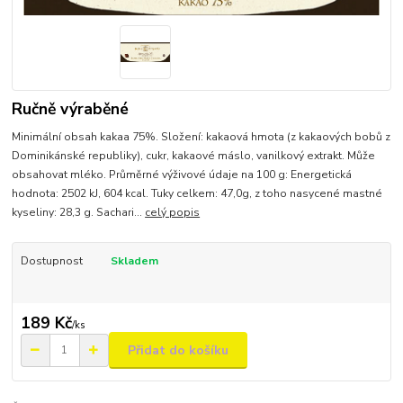
Ručně výraběné
Minimální obsah kakaa 75%. Složení: kakaová hmota (z kakaových bobů z
Dominikánské republiky), cukr, kakaové máslo, vanilkový extrakt. Může
obsahovat mléko. Průměrné výživové údaje na 100 g: Energetická
hodnota: 2502 kJ, 604 kcal. Tuky celkem: 47,0g, z toho nasycené mastné
kyseliny: 28,3 g. Sachari...
celý popis
Dostupnost
Skladem
189 Kč
/
ks
Přidat do košíku