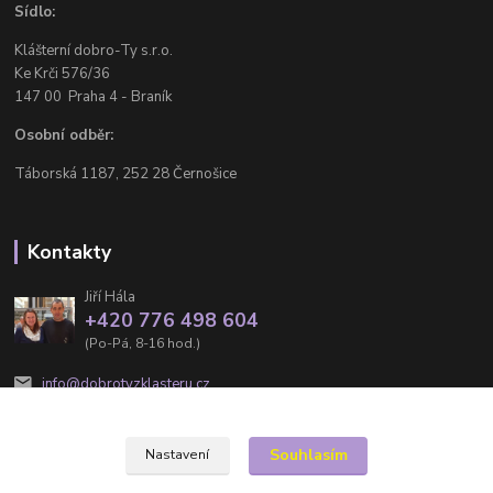
Sídlo:
Klášterní dobro-Ty s.r.o.
Ke Krči 576/36
147 00 Praha 4 - Braník
Osobní odběr:
Táborská 1187, 252 28 Černošice
Kontakty
Jiří Hála
+420 776 498 604
(Po-Pá, 8-16 hod.)
info@dobrotyzklasteru.cz
Souhlasím
Nastavení