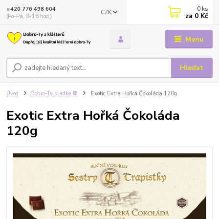
0
ks
+420 776 498 604
CZK
za
0 Kč
(Po-Pá, 8-16 hod.)
Menu
Hledat
Úvod
Dobro-Ty sladké 🍫
Exotic Extra Hořká Čokoláda 120g
Exotic Extra Hořká Čokoláda
120g