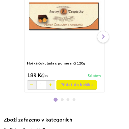
Hořká čokoláda s pomeranči 120g
Mléčná čokol
189 Kč
189 Kč
Skladem
/
ks
/
ks
Přidat do košíku
Zboží zařazeno v kategoriích