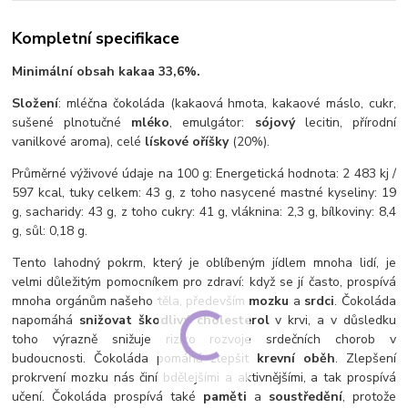
Kompletní specifikace
Minimální obsah kakaa 33,6%.
Složení
: mléčna čokoláda (kakaová hmota, kakaové máslo, cukr,
sušené plnotučné
mléko
, emulgátor:
sójový
lecitin, přírodní
vanilkové aroma), celé
lískové oříšky
(20%).
Průměrné výživové údaje na 100 g: Energetická hodnota: 2 483 kj /
597 kcal, tuky celkem: 43 g, z toho nasycené mastné kyseliny: 19
g, sacharidy: 43 g, z toho cukry: 41 g, vláknina: 2,3 g, bílkoviny: 8,4
g, sůl: 0,18 g.
Tento lahodný pokrm, který je oblíbeným jídlem mnoha lidí, je
velmi důležitým pomocníkem pro zdraví: když se jí často, prospívá
mnoha orgánům našeho těla, především
mozku
a
srdci
. Čokoláda
napomáhá
snižovat škodlivý
cholesterol
v krvi, a v důsledku
toho výrazně snižuje riziko rozvoje srdečních chorob v
budoucnosti. Čokoláda pomáhá zlepšit
krevní oběh
. Zlepšení
prokrvení mozku nás činí bdělejšími a aktivnějšími, a tak prospívá
učení. Čokoláda prospívá také
paměti
a
soustředění
, protože