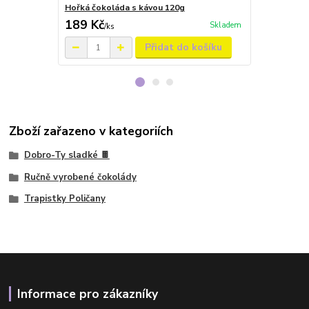
Hořká čokoláda s kávou 120g
Hořká čokolá
189 Kč
249 Kč
Skladem
/
ks
/
ks
Přidat do košíku
Zboží zařazeno v kategoriích
Dobro-Ty sladké 🍫
Ručně vyrobené čokolády
Trapistky Poličany
Informace pro zákazníky