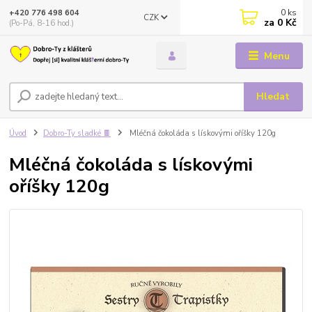
0
ks
+420 776 498 604
CZK
za
0 Kč
(Po-Pá, 8-16 hod.)
Menu
Hledat
Úvod
Dobro-Ty sladké 🍫
Mléčná čokoláda s lískovými oříšky 120g
Mléčná čokoláda s lískovými
oříšky 120g