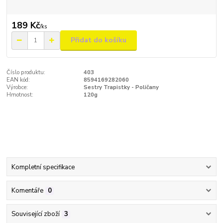
189 Kč
/
ks
Přidat do košíku
Číslo produktu:
403
EAN kód:
8594169282060
Výrobce:
Sestry Trapistky - Poličany
Hmotnost:
120g
Kompletní specifikace
Komentáře
0
Související zboží
3