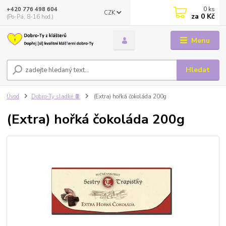
0
ks
+420 776 498 604
CZK
za
0 Kč
(Po-Pá, 8-16 hod.)
Menu
Hledat
Úvod
Dobro-Ty sladké 🍫
(Extra) hořká čokoláda 200g
(Extra) hořká čokoláda 200g