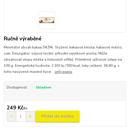
Ručně výraběné
Minimální obsah kakaa 54,5%. Složení: kakaová hmota, kakaové máslo,
cukr. Emulgátor: sójový lecitin, přírodní vanilkové aroma. Může
obsahovat stopy mléka a lískových oříšků. Průměrné výživové údaje na
100 g: Energetická hodnota: 2 303 kj / 550 kcal, tuky celkem: 36,60 g, z
toho nasycené mastné kyse...
celý popis
Dostupnost
Skladem
249 Kč
/
ks
Přidat do košíku