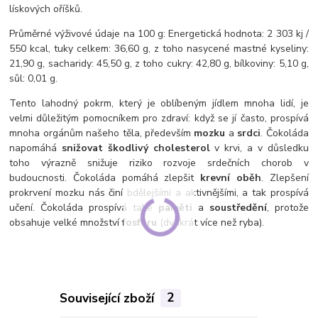
lískových oříšků.
Průměrné výživové údaje na 100 g: Energetická hodnota: 2 303 kj /
550 kcal, tuky celkem: 36,60 g, z toho nasycené mastné kyseliny:
21,90 g, sacharidy: 45,50 g, z toho cukry: 42,80 g, bílkoviny: 5,10 g,
sůl: 0,01 g.
Tento lahodný pokrm, který je oblíbeným jídlem mnoha lidí, je
velmi důležitým pomocníkem pro zdraví: když se jí často, prospívá
mnoha orgánům našeho těla, především
mozku
a
srdci
. Čokoláda
napomáhá
snižovat škodlivý
cholesterol
v krvi, a v důsledku
toho výrazně snižuje riziko rozvoje srdečních chorob v
budoucnosti. Čokoláda pomáhá zlepšit
krevní oběh
. Zlepšení
prokrvení mozku nás činí bdělejšími a aktivnějšími, a tak prospívá
učení. Čokoláda prospívá také
paměti
a
soustředění
, protože
obsahuje velké množství
fosforu
(dvakrát více než ryba).
Související zboží
2