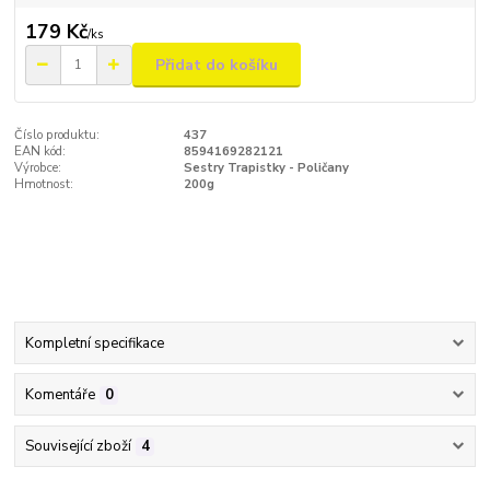
179 Kč
/
ks
Přidat do košíku
Číslo produktu:
437
EAN kód:
8594169282121
Výrobce:
Sestry Trapistky - Poličany
Hmotnost:
200g
Kompletní specifikace
Komentáře
0
Související zboží
4