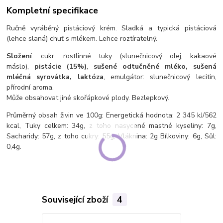
Kompletní specifikace
Ručně vyráběný pistáciový krém. Sladká a typická pistáciová
(lehce slaná) chuť s mlékem. Lehce roztíratelný.
Složení
: cukr, rostlinné tuky (slunečnicový olej, kakaové
máslo),
pistácie (15%)
,
sušené odtučněné mléko, sušená
mléčná syrovátka, laktóza
, emulgátor: slunečnicový lecitin,
přírodní aroma.
Může obsahovat jiné skořápkové plody. Bezlepkový.
Průměrný obsah živin ve 100g: Energetická hodnota: 2 345 kJ/562
kcal, Tuky celkem: 34g, z toho nasycené mastné kyseliny: 7g,
Sacharidy: 57g, z toho cukry: 55g, Vláknina: 2g Bílkoviny: 6g, Sůl:
0,4g.
Související zboží
4