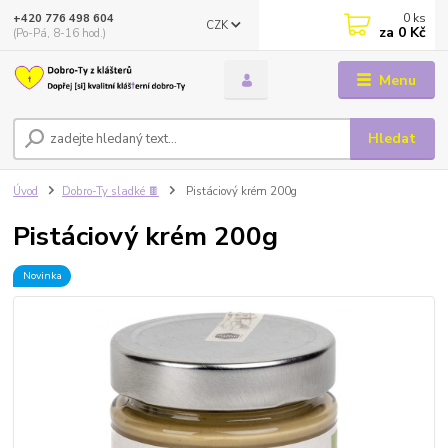
0
ks
+420 776 498 604
CZK
za
0 Kč
(Po-Pá, 8-16 hod.)
Menu
Hledat
Úvod
Dobro-Ty sladké 🍫
Pistáciový krém 200g
Pistáciový krém 200g
Novinka