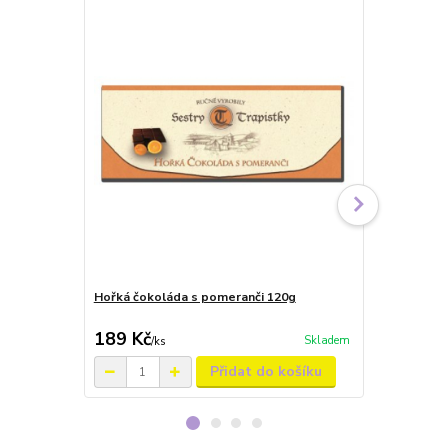
Hořká čokoláda s pomeranči 120g
Mléčná čokol
189 Kč
189 Kč
Skladem
/
ks
/
ks
Přidat do košíku