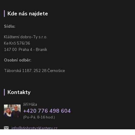
Kde nás najdete
Sídlo:
Klášterní dobro-Ty s.r.o.
Ke Krči 576/36
147 00 Praha 4 - Braník
Osobní odběr:
Táborská 1187, 252 28 Černošice
Kontakty
Jiří Hála
+420 776 498 604
(Po-Pá, 8-16 hod.)
info@dobrotyzklasteru.cz