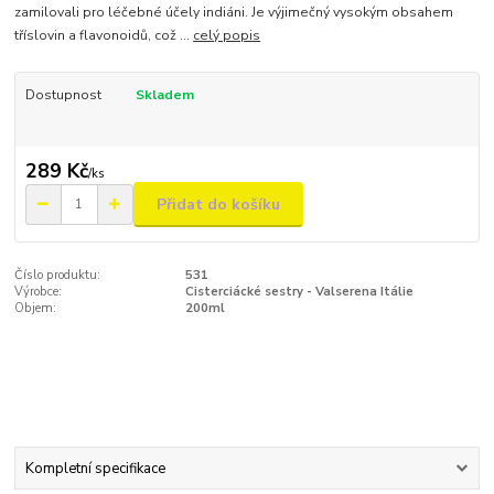
zamilovali pro léčebné účely indiáni. Je výjimečný vysokým obsahem
tříslovin a flavonoidů, což ...
celý popis
Dostupnost
Skladem
289 Kč
/
ks
Přidat do košíku
Číslo produktu:
531
Výrobce:
Cisterciácké sestry - Valserena Itálie
Objem:
200ml
Kompletní specifikace