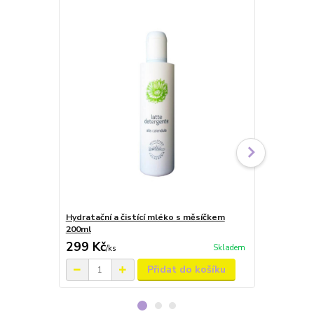
Hydratační a čistící mléko s měsíčkem
Čistící kré
200ml
299 Kč
469 Kč
Skladem
/
ks
/
ks
Přidat do košíku