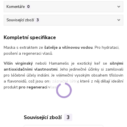
Komentáře
0
Související zboží
3
Kompletní specifikace
Maska s extraktem ze
šalvěje a vilínovou vodou
. Pro hydrataci,
posílení a regeneraci vlasů.
Vilín virginský
neboli Hamamelis je exotický keř se
silnými
antioxidačními vlastnostmi
. Jeho jedinečné účinky si zamilovali
pro léčebné účely indiáni. Je výjimečný vysokým obsahem tříslovin
a flavonoidů, což jsou ony zázračné látky, které z něj dělají ideální
produkt
pro regeneraci vlasů
.
Související zboží
3