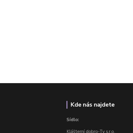
Kde nás najdete
Sídlo:
Klášterní dobro-Ty s.r.o.