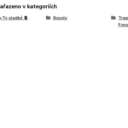
zařazeno v kategoriích
-Ty sladké 🍫
Rosoly
Trap
Fon