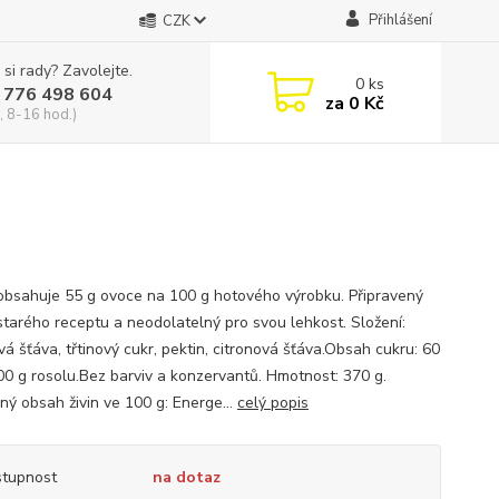
Přihlášení
CZK
 si rady? Zavolejte.
0
ks
 776 498 604
za
0 Kč
, 8-16 hod.)
obsahuje 55 g ovoce na 100 g hotového výrobku. Připravený
starého receptu a neodolatelný pro svou lehkost. Složení:
á šťáva, třtinový cukr, pektin, citronová šťáva.Obsah cukru: 60
00 g rosolu.Bez barviv a konzervantů. Hmotnost: 370 g.
ný obsah živin ve 100 g: Energe...
celý popis
tupnost
na dotaz