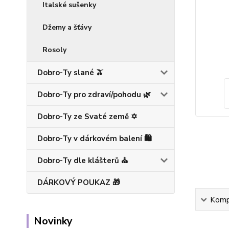
Italské sušenky
Džemy a šťávy
Rosoly
Dobro-Ty slané 🫒
Dobro-Ty pro zdraví/pohodu 🌿
Dobro-Ty ze Svaté země ✡️
Dobro-Ty v dárkovém balení 🛍️
Dobro-Ty dle klášterů ⛪
DÁRKOVÝ POUKAZ 🎁
Kompl
Novinky