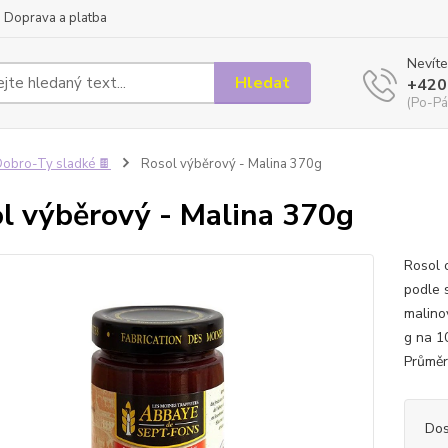
Doprava a platba
Nevíte
Hledat
+420
(Po-Pá
obro-Ty sladké 🍫
Rosol výběrový - Malina 370g
l výběrový - Malina 370g
Rosol 
podle 
malinov
g na 1
Průměr
Dos