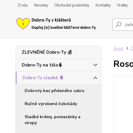
O nás
Novinky
Obchodní podmínky
Kontakty
Vratky
Úvod
D
ZLEVNĚNÉ Dobro-Ty 💰
Roso
Dobro-Ty na tělo🧴
Dobro-Ty sladké 🍫
Dobroty bez přidaného cukru
Ručně vyrobené čokolády
Sladké krémy, pomazánky a
sirupy