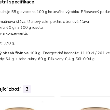
tní specifikace
sahuje 55 g ovoce na 100 g hotového výrobku. Připravený podle 
 malinová šťáva, třtinový cukr, pektin, citronová šťáva.
ru: 60 g na 100 g rosolu.
v a konzervantů.
: 370 g.
 obsah živin ve 100 g:
Energetická hodnota: 1110 kJ / 261 kca
dy: 64 g, z toho cukry: 60 g. Bílkoviny: 0,4 g. Sůl: 0,04 g.
jící zboží
3