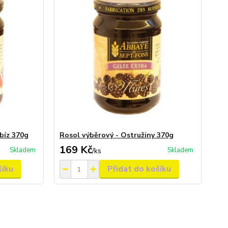
bíz 370g
Rosol výběrový - Ostružiny 370g
169 Kč
Skladem
Skladem
/
ks
šíku
Přidat do košíku