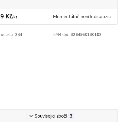
9 Kč
Momentálně není k dispozici
/
ks
roduktu:
244
EAN kód:
3264950130102
Související zboží
3