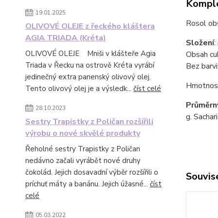
Komple
19.01.2025
Rosol ob
OLIVOVÉ OLEJE z řeckého kláštera
AGIA TRIADA (Kréta)
Složení
:
OLIVOVÉ OLEJE Mniši v klášteře Agia
Obsah cuk
Triada v Řecku na ostrově Kréta vyrábí
Bez barvi
jedinečný extra panenský olivový olej.
Hmotnost
Tento olivový olej je a výsledk...
číst celé
Průměrný
28.10.2023
g. Sachari
Sestry Trapistky z Poličan rozšířili
výrobu o nové skvělé produkty
Řeholné sestry Trapistky z Poličan
nedávno začali vyrábět nové druhy
čokolád. Jejich dosavadní výběr rozšířili o
Souvise
príchuť máty a banánu. Jejich úžasné...
číst
celé
05.03.2022