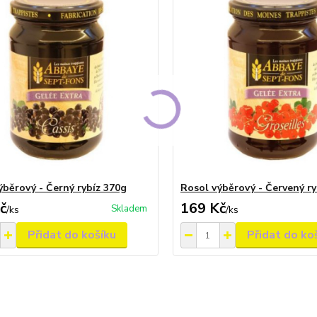
ýběrový - Černý rybíz 370g
Rosol výběrový - Červený ry
č
169 Kč
Skladem
/
ks
/
ks
Přidat do košíku
Přidat do ko