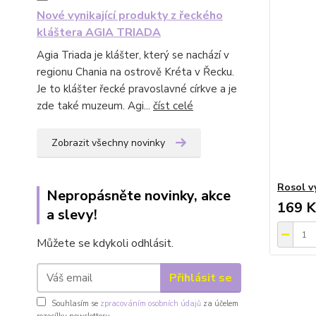
Nové vynikající produkty z řeckého
kláštera AGIA TRIADA
Agia Triada je klášter, který se nachází v
regionu Chania na ostrově Kréta v Řecku.
Je to klášter řecké pravoslavné církve a je
zde také muzeum. Agi...
číst celé
Zobrazit všechny novinky
Rosol v
Nepropásněte novinky, akce
169 K
a slevy!
Můžete se kdykoli odhlásit.
Přihlásit se
Souhlasím se
zpracováním osobních údajů
za účelem