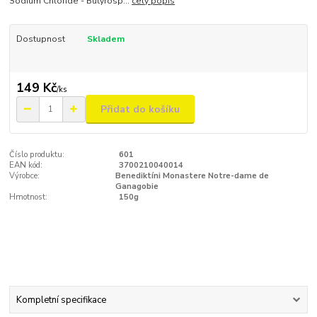
Sodium Chloride - Butyrosp...
celý popis
Dostupnost
Skladem
149 Kč
/
ks
Přidat do košíku
Číslo produktu:
601
EAN kód:
3700210040014
Výrobce:
Benediktíni Monastere Notre-dame de
Ganagobie
Hmotnost:
150g
Kompletní specifikace