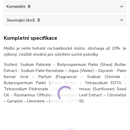
Komentáře
0
Související zboží
3
Kompletní specifikace
Mýdlo je velmi bohaté na bambucké máslo, obshauje až 20%. Je
výživný, zvláště vhodné pro ošetření suché pokožky.
Složení: Sodium Palmate - Butyrospermum Parkii (Shea) Butter
Extract - Sodium Palm Kernelate – Aqua (Water) – Glycerin - Palm
Kernel Acid - Parfum (Fragrance) - Sodium Chloride -
Butyrospermum Parkii (Shea) Butter - Tetrasodium EDTA -
Tetrasodium Etidronate - Helianthus Annuus (Sunflower) Seed
Oil - Rosmarinus Officinalis (Rosemary) Leaf Extract – Citronellol
– Geraniol – Limonene – Linalool - CI 77891.