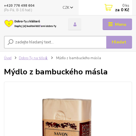
0
ks
+420 776 498 604
CZK
za
0 Kč
(Po-Pá, 8-16 hod.)
Menu
Hledat
Úvod
Dobro-Ty na tělo🧴
Mýdlo z bambuckého másla
Mýdlo z bambuckého másla